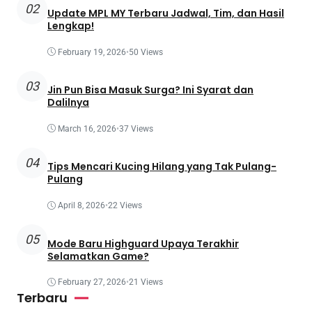
02
Update MPL MY Terbaru Jadwal, Tim, dan Hasil
Lengkap!
February 19, 2026
•
50 Views
03
Jin Pun Bisa Masuk Surga? Ini Syarat dan
Dalilnya
March 16, 2026
•
37 Views
04
Tips Mencari Kucing Hilang yang Tak Pulang-
Pulang
April 8, 2026
•
22 Views
05
Mode Baru Highguard Upaya Terakhir
Selamatkan Game?
February 27, 2026
•
21 Views
Terbaru