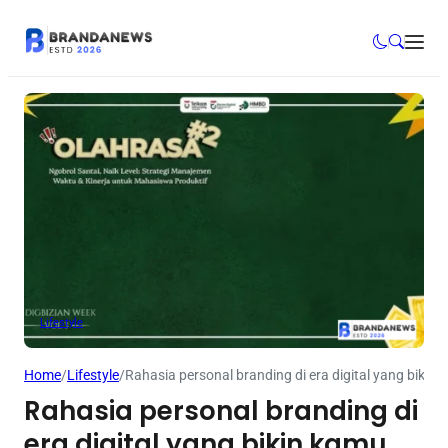
Lifestyle
Home
/
Lifestyle
/
Rahasia personal branding di era digital yang bikin k
Rahasia personal branding di
era digital yang bikin kamu