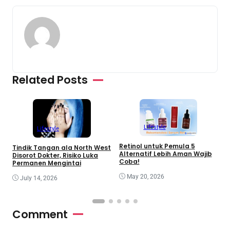
Related Posts
Lifestyle
Lifestyle
Retinol untuk Pemula 5
R
Tindik Tangan ala North West
Alternatif Lebih Aman Wajib
B
Disorot Dokter, Risiko Luka
Coba!
Permanen Mengintai
May 20, 2026
July 14, 2026
Comment