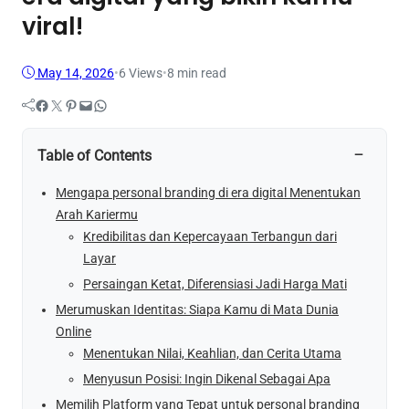
viral!
May 14, 2026
•
6
Views
•
8 min read
Facebook
Twitter
Pinterest
Mail
WhatsApp
−
Table of Contents
Mengapa personal branding di era digital Menentukan
Arah Kariermu
Kredibilitas dan Kepercayaan Terbangun dari
Layar
Persaingan Ketat, Diferensiasi Jadi Harga Mati
Merumuskan Identitas: Siapa Kamu di Mata Dunia
Online
Menentukan Nilai, Keahlian, dan Cerita Utama
Menyusun Posisi: Ingin Dikenal Sebagai Apa
Memilih Platform yang Tepat untuk personal branding