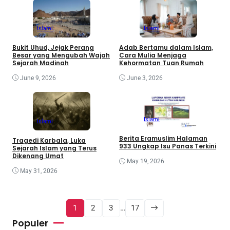
Islami
Islami
Bukit Uhud, Jejak Perang
Adab Bertamu dalam Islam,
Besar yang Mengubah Wajah
Cara Mulia Menjaga
Sejarah Madinah
Kehormatan Tuan Rumah
June 9, 2026
June 3, 2026
Islami
Islami
Berita Eramuslim Halaman
Tragedi Karbala, Luka
933 Ungkap Isu Panas Terkini
Sejarah Islam yang Terus
Dikenang Umat
May 19, 2026
May 31, 2026
1
2
3
…
17
Populer