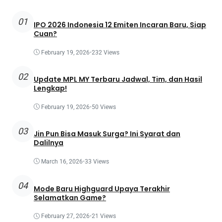
01
IPO 2026 Indonesia 12 Emiten Incaran Baru, Siap
Cuan?
February 19, 2026
•
232 Views
02
Update MPL MY Terbaru Jadwal, Tim, dan Hasil
Lengkap!
February 19, 2026
•
50 Views
03
Jin Pun Bisa Masuk Surga? Ini Syarat dan
Dalilnya
March 16, 2026
•
33 Views
04
Mode Baru Highguard Upaya Terakhir
Selamatkan Game?
February 27, 2026
•
21 Views