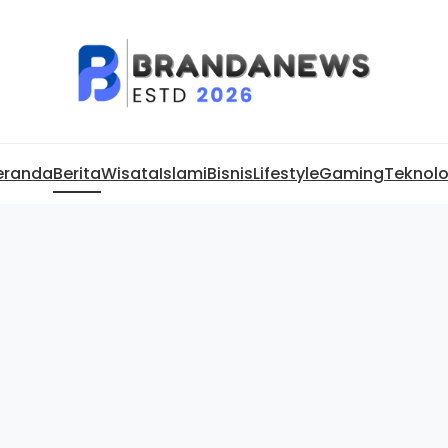
eranda
Berita
Wisata
Islami
Bisnis
Lifestyle
Gaming
Teknolo