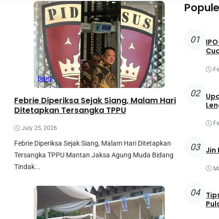
Popule
01
IPO
Cu
Fe
Berita
02
Upd
Febrie Diperiksa Sejak Siang, Malam Hari
Len
Ditetapkan Tersangka TPPU
Fe
July 25, 2026
Febrie Diperiksa Sejak Siang, Malam Hari Ditetapkan
03
Jin
Tersangka TPPU Mantan Jaksa Agung Muda Bidang
Tindak...
Ma
04
Tip
Pul