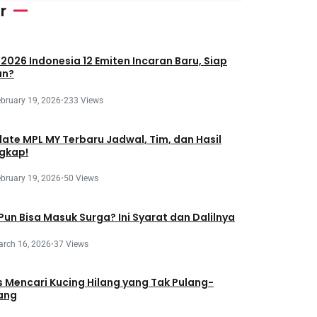
r
 2026 Indonesia 12 Emiten Incaran Baru, Siap
an?
bruary 19, 2026
•
233 Views
ate MPL MY Terbaru Jadwal, Tim, dan Hasil
gkap!
bruary 19, 2026
•
50 Views
 Pun Bisa Masuk Surga? Ini Syarat dan Dalilnya
rch 16, 2026
•
37 Views
s Mencari Kucing Hilang yang Tak Pulang-
ang