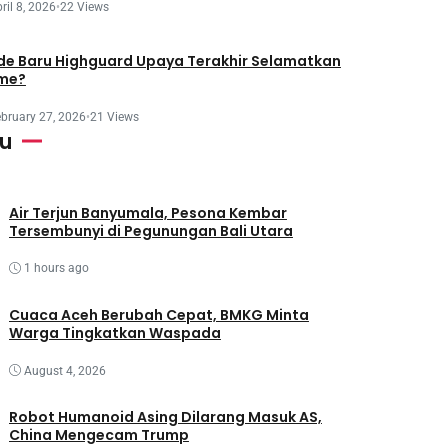
ril 8, 2026
•
22 Views
e Baru Highguard Upaya Terakhir Selamatkan
me?
bruary 27, 2026
•
21 Views
ru
Air Terjun Banyumala, Pesona Kembar
Tersembunyi di Pegunungan Bali Utara
1 hours ago
Cuaca Aceh Berubah Cepat, BMKG Minta
Warga Tingkatkan Waspada
August 4, 2026
Robot Humanoid Asing Dilarang Masuk AS,
China Mengecam Trump