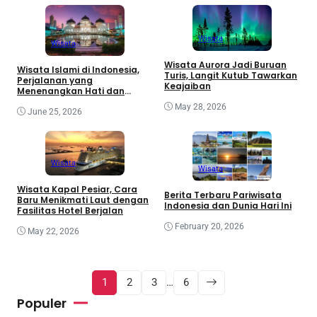
Wisata
Wisata
Wisata Aurora Jadi Buruan
Wisata Islami di Indonesia,
Turis, Langit Kutub Tawarkan
Perjalanan yang
Keajaiban
Menenangkan Hati dan
Menambah Wawasan
May 28, 2026
June 25, 2026
Wisata
Wisata
Wisata Kapal Pesiar, Cara
Berita Terbaru Pariwisata
Baru Menikmati Laut dengan
Indonesia dan Dunia Hari Ini
Fasilitas Hotel Berjalan
February 20, 2026
May 22, 2026
1
2
3
…
6
Populer