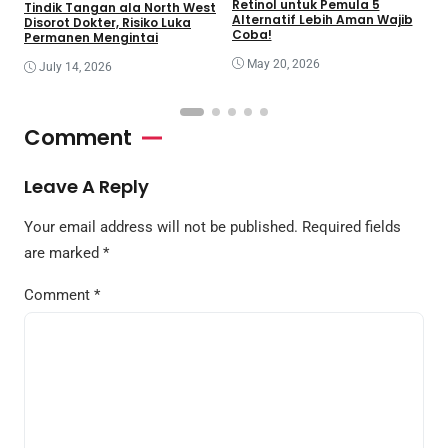
Retinol untuk Pemula 5
R
Tindik Tangan ala North West
Alternatif Lebih Aman Wajib
B
Disorot Dokter, Risiko Luka
Coba!
Permanen Mengintai
May 20, 2026
July 14, 2026
Comment
Leave A Reply
Your email address will not be published.
Required fields
are marked
*
Comment
*