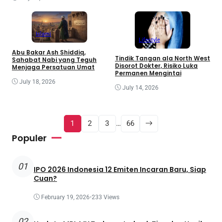
Islami
Lifestyle
Abu Bakar Ash Shiddiq,
Tindik Tangan ala North West
Sahabat Nabi yang Teguh
Disorot Dokter, Risiko Luka
Menjaga Persatuan Umat
Permanen Mengintai
July 18, 2026
July 14, 2026
1
2
3
…
66
Populer
01
IPO 2026 Indonesia 12 Emiten Incaran Baru, Siap
Cuan?
February 19, 2026
•
233 Views
02