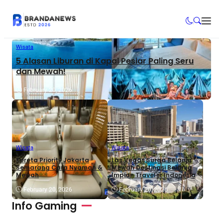
Wisata
5 Alasan Liburan di Kapal Pesiar Paling Seru
dan Mewah!
February 20, 2026
Wisata
Wisata
Kereta Priority Jakarta
Las Vegas Surga Belanja
Semarang Cara Nyaman &
Mewah Destinasi Belanja
Mewah
Impian Traveler Indonesia
February 20, 2026
February 20, 2026
Info Gaming