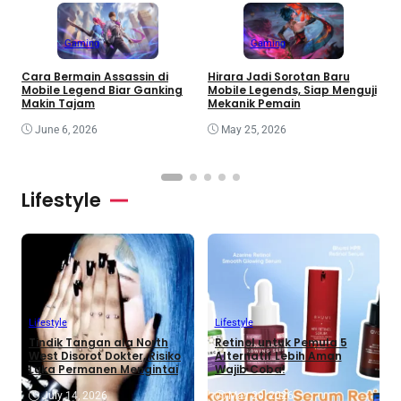
Gaming
Gaming
P
Cara Bermain Assassin di
Hirara Jadi Sorotan Baru
B
Mobile Legend Biar Ganking
Mobile Legends, Siap Menguji
T
Makin Tajam
Mekanik Pemain
June 6, 2026
May 25, 2026
Lifestyle
Lifestyle
Lifestyle
Tindik Tangan ala North
Retinol untuk Pemula 5
West Disorot Dokter, Risiko
Alternatif Lebih Aman
Luka Permanen Mengintai
Wajib Coba!
July 14, 2026
May 20, 2026