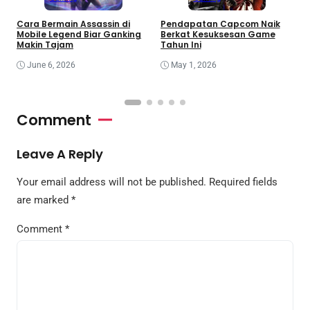
Pendapatan Capcom Naik
Cara Bermain Assassin di
A
Berkat Kesuksesan Game
Mobile Legend Biar Ganking
K
Tahun Ini
Makin Tajam
I
May 1, 2026
June 6, 2026
Comment
Leave A Reply
Your email address will not be published.
Required fields
are marked
*
Comment
*