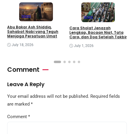
Islami
Islami
Abu Bakar Ash Shiddiq,
Cara Sholat Jenazah
B
Sahabat Nabi yang Teguh
Lengkap, Bacaan Niat, Tata
B
Menjaga Persatuan Umat
Cara, dan Doa Setelah Takbir
S
July 18, 2026
July 1, 2026
Comment
Leave A Reply
Your email address will not be published.
Required fields
are marked
*
Comment
*