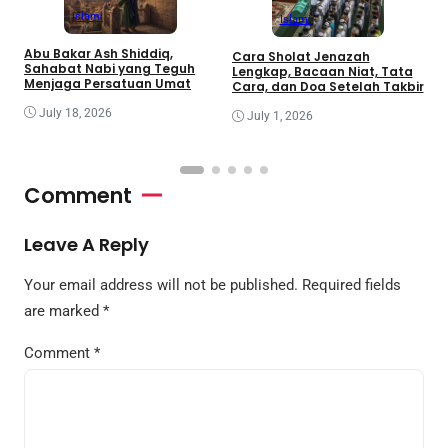
Islami
Islami
Abu Bakar Ash Shiddiq,
Cara Sholat Jenazah
B
Sahabat Nabi yang Teguh
Lengkap, Bacaan Niat, Tata
B
Menjaga Persatuan Umat
Cara, dan Doa Setelah Takbir
S
July 18, 2026
July 1, 2026
Comment
Leave A Reply
Your email address will not be published.
Required fields
are marked
*
Comment
*