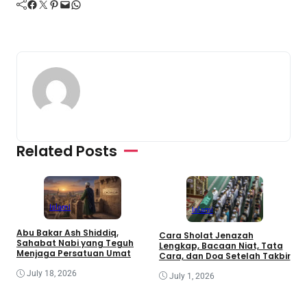
Facebook
Twitter
Pinterest
Mail
WhatsApp
Related Posts
Islami
Islami
Abu Bakar Ash Shiddiq,
Cara Sholat Jenazah
B
Sahabat Nabi yang Teguh
Lengkap, Bacaan Niat, Tata
B
Menjaga Persatuan Umat
Cara, dan Doa Setelah Takbir
S
July 18, 2026
July 1, 2026