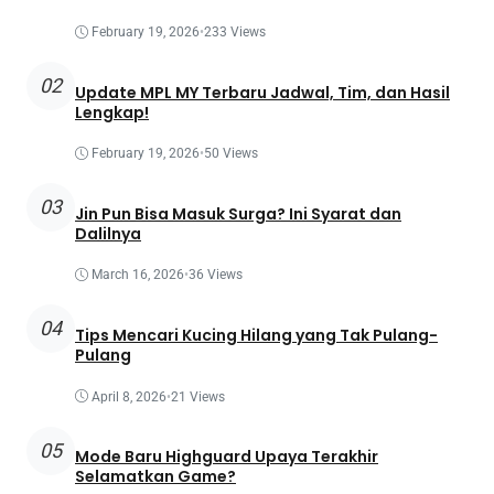
February 19, 2026
•
233 Views
02
Update MPL MY Terbaru Jadwal, Tim, dan Hasil
Lengkap!
February 19, 2026
•
50 Views
03
Jin Pun Bisa Masuk Surga? Ini Syarat dan
Dalilnya
March 16, 2026
•
36 Views
04
Tips Mencari Kucing Hilang yang Tak Pulang-
Pulang
April 8, 2026
•
21 Views
05
Mode Baru Highguard Upaya Terakhir
Selamatkan Game?