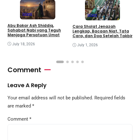
Islami
Islami
Abu Bakar Ash Shiddiq,
Cara Sholat Jenazah
B
Sahabat Nabi yang Teguh
Lengkap, Bacaan Niat, Tata
B
Menjaga Persatuan Umat
Cara, dan Doa Setelah Takbir
S
July 18, 2026
July 1, 2026
Comment
Leave A Reply
Your email address will not be published.
Required fields
are marked
*
Comment
*