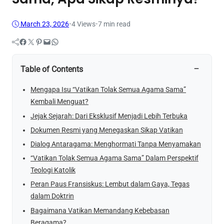
March 23, 2026
•
4
Views
•
7 min read
Facebook
Twitter
Pinterest
Mail
WhatsApp
−
Table of Contents
Mengapa Isu “Vatikan Tolak Semua Agama Sama”
Kembali Menguat?
Jejak Sejarah: Dari Eksklusif Menjadi Lebih Terbuka
Dokumen Resmi yang Menegaskan Sikap Vatikan
Dialog Antaragama: Menghormati Tanpa Menyamakan
“Vatikan Tolak Semua Agama Sama” Dalam Perspektif
Teologi Katolik
Peran Paus Fransiskus: Lembut dalam Gaya, Tegas
dalam Doktrin
Bagaimana Vatikan Memandang Kebebasan
Beragama?