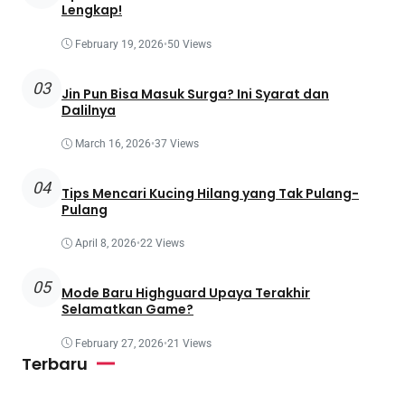
Lengkap!
February 19, 2026
•
50 Views
03
Jin Pun Bisa Masuk Surga? Ini Syarat dan
Dalilnya
March 16, 2026
•
37 Views
04
Tips Mencari Kucing Hilang yang Tak Pulang-
Pulang
April 8, 2026
•
22 Views
05
Mode Baru Highguard Upaya Terakhir
Selamatkan Game?
February 27, 2026
•
21 Views
Terbaru