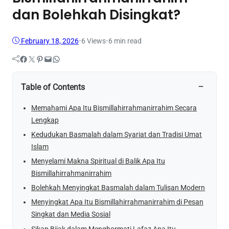
dan Bolehkah Disingkat?
February 18, 2026
•
6
Views
•
6 min read
Facebook
Twitter
Pinterest
Mail
WhatsApp
−
Table of Contents
Memahami Apa Itu Bismillahirrahmanirrahim Secara
Lengkap
Kedudukan Basmalah dalam Syariat dan Tradisi Umat
Islam
Menyelami Makna Spiritual di Balik Apa Itu
Bismillahirrahmanirrahim
Bolehkah Menyingkat Basmalah dalam Tulisan Modern
Menyingkat Apa Itu Bismillahirrahmanirrahim di Pesan
Singkat dan Media Sosial
Sikap Bijak dalam Menghormati Lafaz Apa Itu