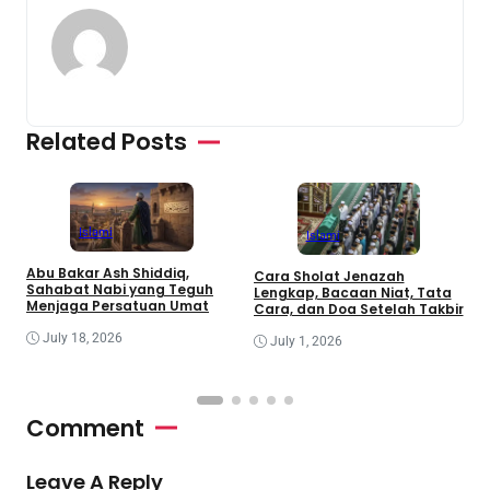
Related Posts
Islami
Islami
Abu Bakar Ash Shiddiq,
Cara Sholat Jenazah
B
Sahabat Nabi yang Teguh
Lengkap, Bacaan Niat, Tata
B
Menjaga Persatuan Umat
Cara, dan Doa Setelah Takbir
S
July 18, 2026
July 1, 2026
Comment
Leave A Reply