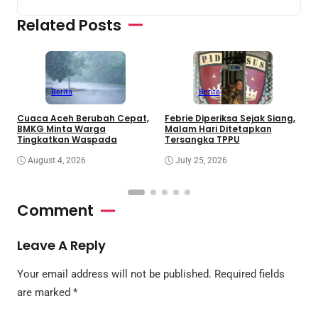
Related Posts
Berita
Berita
Cuaca Aceh Berubah Cepat,
Febrie Diperiksa Sejak Siang,
K
BMKG Minta Warga
Malam Hari Ditetapkan
D
Tingkatkan Waspada
Tersangka TPPU
August 4, 2026
July 25, 2026
Comment
Leave A Reply
Your email address will not be published.
Required fields
are marked
*