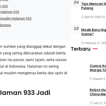
04
Tips Mencari 
n 933
Pulang
 Halaman 933
April 8, 2026
•
22
Eramuslim Halaman 933
ndonesia
05
Mode Baru Hi
Game?
February 27, 20
ri sumber yang dianggap dekat dengan
Terbaru
n yang sering dibicarakan adalah berita
n isu panas, opini tajam, serta ulasan
Cuaca Ac
l di Indonesia. Halaman ini sering
Warga T
l muslim mengemas berita dan opini di
August 4,
Robot Hu
laman 933 Jadi
China M
July 31, 