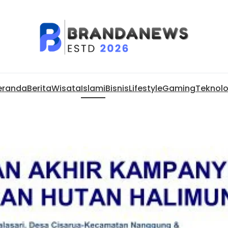
eranda
Berita
Wisata
Islami
Bisnis
Lifestyle
Gaming
Teknolo