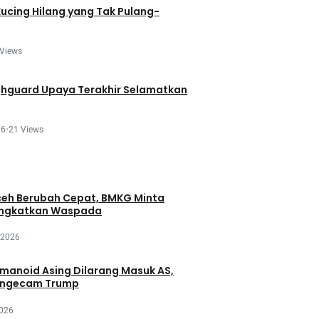
Kucing Hilang yang Tak Pulang-
 Views
ghguard Upaya Terakhir Selamatkan
26
•
21 Views
eh Berubah Cepat, BMKG Minta
ingkatkan Waspada
 2026
manoid Asing Dilarang Masuk AS,
engecam Trump
2026