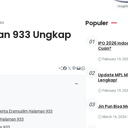
Populer
ini
an 933 Ungkap
01
IPO 2026 Indon
Cuan?
February 19, 20
Facebook
Twitter
Pinterest
Mail
WhatsApp
02
Update MPL MY
Lengkap!
−
February 19, 20
03
Jin Pun Bisa M
Berita Eramuslim Halaman 933
March 16, 2026
•
im Halaman 933
an 933