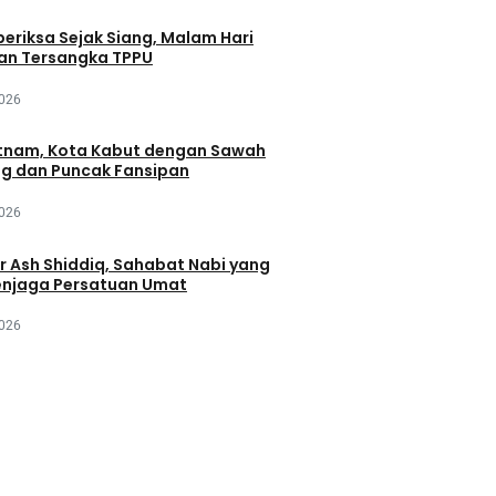
periksa Sejak Siang, Malam Hari
an Tersangka TPPU
2026
tnam, Kota Kabut dengan Sawah
ng dan Puncak Fansipan
2026
r Ash Shiddiq, Sahabat Nabi yang
njaga Persatuan Umat
2026