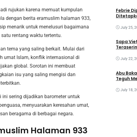
njadi rujukan karena memuat kumpulan
Febrie Di
Ditetapk
pula dengan berita eramuslim halaman 933,
sip menarik untuk menelusuri bagaimana
July 25, 
a satu rentang waktu tertentu.
Sapa Vie
Teraseri
n tema yang saling berkait. Mulai dari
 umat Islam, konflik internasional di
July 22, 
ijakan global. Sorotan ini membuat
Abu Baka
ngkaian isu yang saling mengisi dan
Teguh Me
terbitkan.
July 18, 
 ini sering dijadikan barometer untuk
 penguasa, menyuarakan keresahan umat,
san beragama di berbagai negara.
amuslim Halaman 933