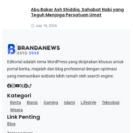
Abu Bakar Ash Shiddiq, Sahabat Nabi yang
Teguh Menjaga Persatuan Umat
July 18, 2026
Editorial adalah tema WordPress yang diciptakan khusus untuk
portal berita, majalah dan blog profesional dengan optimasi
yang memastikan website lebih ramah oleh search engine.
Kategori
Berita
Bisnis
Gaming
Islami
Lifestyle
Teknologi
Wisata
Link Penting
Blog