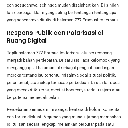
dan sesudahnya, sehingga mudah disalahartikan. Di sinilah
lahir berbagai klaim yang saling bertentangan tentang apa
yang sebenarnya ditulis di halaman 777 Eramuslim terbaru.
Respons Publik dan Polarisasi di
Ruang Digital
Topik halaman 777 Eramuslim terbaru lalu berkembang
menjadi bahan perdebatan. Di satu sisi, ada kelompok yang
menganggap isi halaman ini sebagai penguat pandangan
mereka tentang isu tertentu, misalnya soal situasi politik,
peran umat, atau sikap terhadap perbedaan. Di sisi lain, ada
yang mengkritik keras, menilai kontennya terlalu tajam atau
berpotensi memecah belah.
Perdebatan semacam ini sangat kentara di kolom komentar
dan forum diskusi. Argumen yang muncul jarang membahas
isi tulisan secara lengkap, melainkan berputar pada satu