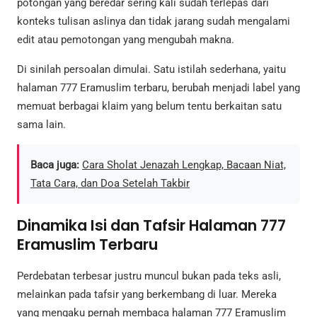
potongan yang beredar sering kali sudah terlepas dari
konteks tulisan aslinya dan tidak jarang sudah mengalami
edit atau pemotongan yang mengubah makna.
Di sinilah persoalan dimulai. Satu istilah sederhana, yaitu
halaman 777 Eramuslim terbaru, berubah menjadi label yang
memuat berbagai klaim yang belum tentu berkaitan satu
sama lain.
Baca juga:
Cara Sholat Jenazah Lengkap, Bacaan Niat,
Tata Cara, dan Doa Setelah Takbir
Dinamika Isi dan Tafsir Halaman 777
Eramuslim Terbaru
Perdebatan terbesar justru muncul bukan pada teks asli,
melainkan pada tafsir yang berkembang di luar. Mereka
yang mengaku pernah membaca halaman 777 Eramuslim