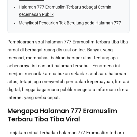
Halaman 777 Eramuslim Terbaru sebagai Cermin
Kecemasan Publik
Menyikapi Pencarian Tak Berujung pada Halaman 777
Pembicaraan soal halaman 777 Eramuslim terbaru tiba tiba
ramai di berbagai ruang diskusi online. Banyak yang
mencari, membahas, bahkan berspekulasi tentang apa
sebenarnya isi dan arti halaman tersebut. Fenomena ini
menjadi menarik karena bukan sekadar soal satu halaman
situs, tetapi juga menyentuh persoalan kepercayaan, literasi
digital, hingga bagaimana publik mengelola informasi di era
internet yang serba cepat.
Mengapa Halaman 777 Eramuslim
Terbaru Tiba Tiba Viral
Lonjakan minat terhadap halaman 777 Eramuslim terbaru