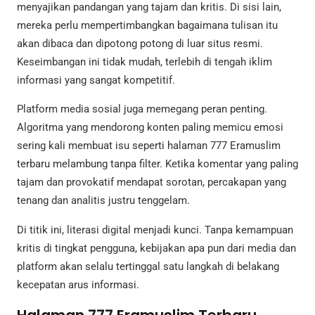
menyajikan pandangan yang tajam dan kritis. Di sisi lain,
mereka perlu mempertimbangkan bagaimana tulisan itu
akan dibaca dan dipotong potong di luar situs resmi.
Keseimbangan ini tidak mudah, terlebih di tengah iklim
informasi yang sangat kompetitif.
Platform media sosial juga memegang peran penting.
Algoritma yang mendorong konten paling memicu emosi
sering kali membuat isu seperti halaman 777 Eramuslim
terbaru melambung tanpa filter. Ketika komentar yang paling
tajam dan provokatif mendapat sorotan, percakapan yang
tenang dan analitis justru tenggelam.
Di titik ini, literasi digital menjadi kunci. Tanpa kemampuan
kritis di tingkat pengguna, kebijakan apa pun dari media dan
platform akan selalu tertinggal satu langkah di belakang
kecepatan arus informasi.