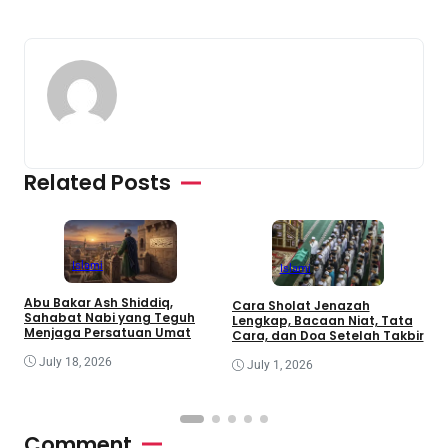
Related Posts
Islami
Islami
Abu Bakar Ash Shiddiq,
Cara Sholat Jenazah
B
Sahabat Nabi yang Teguh
Lengkap, Bacaan Niat, Tata
B
Menjaga Persatuan Umat
Cara, dan Doa Setelah Takbir
S
July 18, 2026
July 1, 2026
Comment