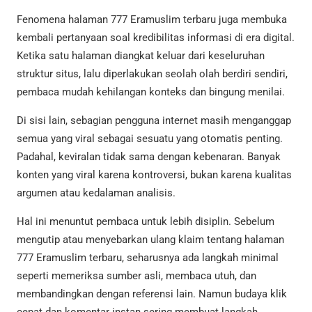
Fenomena halaman 777 Eramuslim terbaru juga membuka
kembali pertanyaan soal kredibilitas informasi di era digital.
Ketika satu halaman diangkat keluar dari keseluruhan
struktur situs, lalu diperlakukan seolah olah berdiri sendiri,
pembaca mudah kehilangan konteks dan bingung menilai.
Di sisi lain, sebagian pengguna internet masih menganggap
semua yang viral sebagai sesuatu yang otomatis penting.
Padahal, keviralan tidak sama dengan kebenaran. Banyak
konten yang viral karena kontroversi, bukan karena kualitas
argumen atau kedalaman analisis.
Hal ini menuntut pembaca untuk lebih disiplin. Sebelum
mengutip atau menyebarkan ulang klaim tentang halaman
777 Eramuslim terbaru, seharusnya ada langkah minimal
seperti memeriksa sumber asli, membaca utuh, dan
membandingkan dengan referensi lain. Namun budaya klik