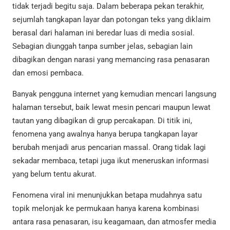
tidak terjadi begitu saja. Dalam beberapa pekan terakhir,
sejumlah tangkapan layar dan potongan teks yang diklaim
berasal dari halaman ini beredar luas di media sosial.
Sebagian diunggah tanpa sumber jelas, sebagian lain
dibagikan dengan narasi yang memancing rasa penasaran
dan emosi pembaca.
Banyak pengguna internet yang kemudian mencari langsung
halaman tersebut, baik lewat mesin pencari maupun lewat
tautan yang dibagikan di grup percakapan. Di titik ini,
fenomena yang awalnya hanya berupa tangkapan layar
berubah menjadi arus pencarian massal. Orang tidak lagi
sekadar membaca, tetapi juga ikut meneruskan informasi
yang belum tentu akurat.
Fenomena viral ini menunjukkan betapa mudahnya satu
topik melonjak ke permukaan hanya karena kombinasi
antara rasa penasaran, isu keagamaan, dan atmosfer media