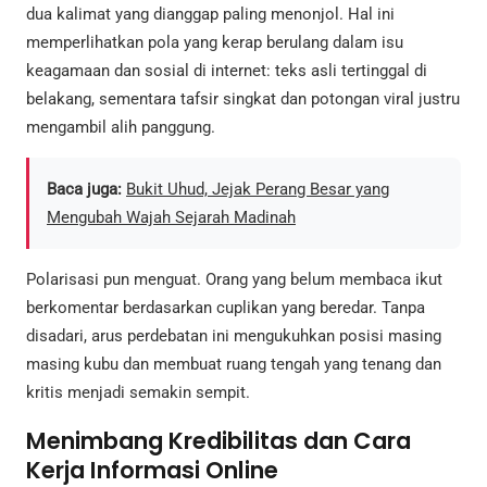
dua kalimat yang dianggap paling menonjol. Hal ini
memperlihatkan pola yang kerap berulang dalam isu
keagamaan dan sosial di internet: teks asli tertinggal di
belakang, sementara tafsir singkat dan potongan viral justru
mengambil alih panggung.
Baca juga:
Bukit Uhud, Jejak Perang Besar yang
Mengubah Wajah Sejarah Madinah
Polarisasi pun menguat. Orang yang belum membaca ikut
berkomentar berdasarkan cuplikan yang beredar. Tanpa
disadari, arus perdebatan ini mengukuhkan posisi masing
masing kubu dan membuat ruang tengah yang tenang dan
kritis menjadi semakin sempit.
Menimbang Kredibilitas dan Cara
Kerja Informasi Online