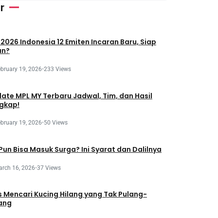
r
 2026 Indonesia 12 Emiten Incaran Baru, Siap
an?
bruary 19, 2026
•
233 Views
ate MPL MY Terbaru Jadwal, Tim, dan Hasil
gkap!
bruary 19, 2026
•
50 Views
 Pun Bisa Masuk Surga? Ini Syarat dan Dalilnya
rch 16, 2026
•
37 Views
s Mencari Kucing Hilang yang Tak Pulang-
ang