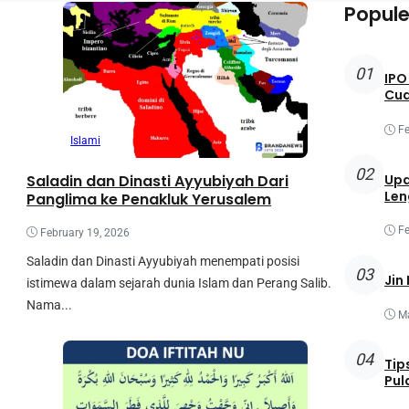
Popule
01
IPO
Cu
Fe
Islami
02
Saladin dan Dinasti Ayyubiyah Dari
Upd
Len
Panglima ke Penakluk Yerusalem
Fe
February 19, 2026
Saladin dan Dinasti Ayyubiyah menempati posisi
03
Jin
istimewa dalam sejarah dunia Islam dan Perang Salib.
Nama...
Ma
04
Tip
Pul