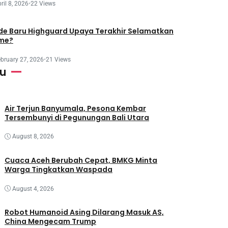
ril 8, 2026
•
22 Views
e Baru Highguard Upaya Terakhir Selamatkan
me?
bruary 27, 2026
•
21 Views
ru
Air Terjun Banyumala, Pesona Kembar
Tersembunyi di Pegunungan Bali Utara
August 8, 2026
Cuaca Aceh Berubah Cepat, BMKG Minta
Warga Tingkatkan Waspada
August 4, 2026
Robot Humanoid Asing Dilarang Masuk AS,
China Mengecam Trump