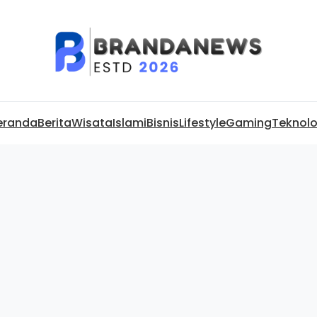
eranda
Berita
Wisata
Islami
Bisnis
Lifestyle
Gaming
Teknolo