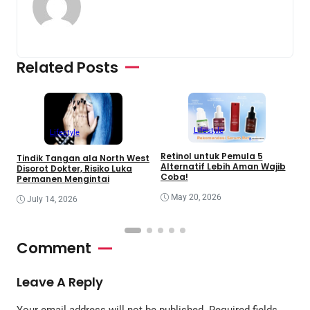
Related Posts
Lifestyle
Lifestyle
Retinol untuk Pemula 5
R
Tindik Tangan ala North West
Alternatif Lebih Aman Wajib
B
Disorot Dokter, Risiko Luka
Coba!
Permanen Mengintai
May 20, 2026
July 14, 2026
Comment
Leave A Reply