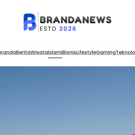
eranda
Berita
Wisata
Islami
Bisnis
Lifestyle
Gaming
Teknolo