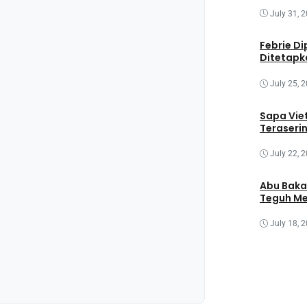
July 31, 
Febrie Di
Ditetapk
July 25, 
Sapa Vie
Teraseri
July 22, 
Abu Baka
Teguh Me
July 18, 