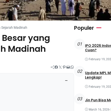
Populer
h Sejarah Madinah
g Besar yang
01
ah Madinah
IPO 2026 Indon
Cuan?
February 19, 20
Facebook
Twitter
Pinterest
Mail
WhatsApp
02
Update MPL MY
Lengkap!
−
February 19, 20
03
Jin Pun Bisa M
March 16, 2026
•