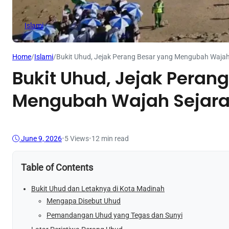
Islami
Home
/
Islami
/
Bukit Uhud, Jejak Perang Besar yang Mengubah Waja
Bukit Uhud, Jejak Peran
Mengubah Wajah Sejar
June 9, 2026
•
5
Views
•
12 min read
Table of Contents
Bukit Uhud dan Letaknya di Kota Madinah
Mengapa Disebut Uhud
Pemandangan Uhud yang Tegas dan Sunyi