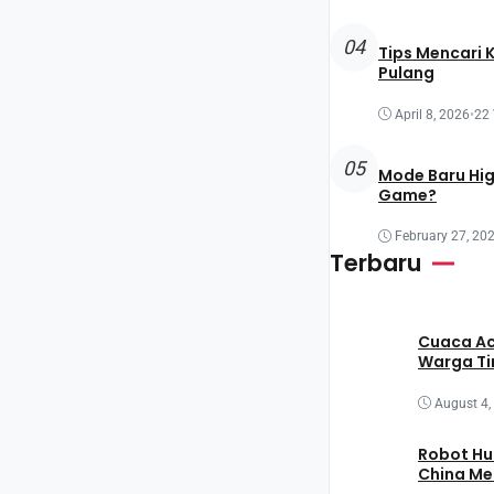
04
Tips Mencari 
Pulang
April 8, 2026
•
22
05
Mode Baru Hi
Game?
February 27, 20
Terbaru
Cuaca Ac
Warga T
August 4,
Robot Hu
China M