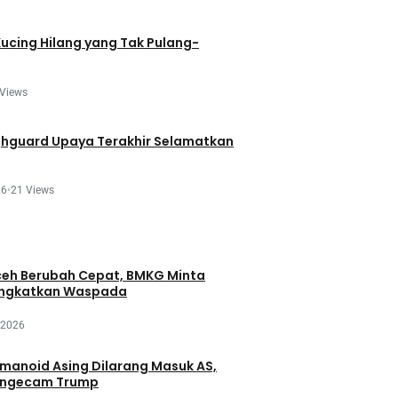
Kucing Hilang yang Tak Pulang-
 Views
ghguard Upaya Terakhir Selamatkan
26
•
21 Views
eh Berubah Cepat, BMKG Minta
ingkatkan Waspada
 2026
manoid Asing Dilarang Masuk AS,
engecam Trump