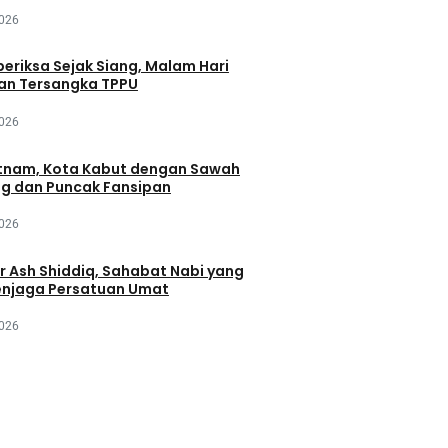
2026
periksa Sejak Siang, Malam Hari
an Tersangka TPPU
2026
tnam, Kota Kabut dengan Sawah
ng dan Puncak Fansipan
2026
r Ash Shiddiq, Sahabat Nabi yang
njaga Persatuan Umat
2026