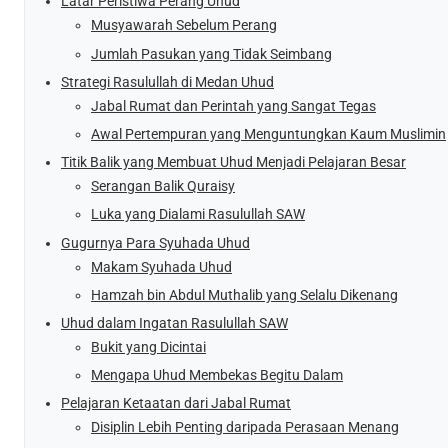
Latar Peristiwa Perang Uhud
Musyawarah Sebelum Perang
Jumlah Pasukan yang Tidak Seimbang
Strategi Rasulullah di Medan Uhud
Jabal Rumat dan Perintah yang Sangat Tegas
Awal Pertempuran yang Menguntungkan Kaum Muslimin
Titik Balik yang Membuat Uhud Menjadi Pelajaran Besar
Serangan Balik Quraisy
Luka yang Dialami Rasulullah SAW
Gugurnya Para Syuhada Uhud
Makam Syuhada Uhud
Hamzah bin Abdul Muthalib yang Selalu Dikenang
Uhud dalam Ingatan Rasulullah SAW
Bukit yang Dicintai
Mengapa Uhud Membekas Begitu Dalam
Pelajaran Ketaatan dari Jabal Rumat
Disiplin Lebih Penting daripada Perasaan Menang