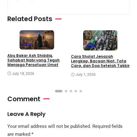
Related Posts
Islami
Islami
Abu Bakar Ash Shiddiq,
Cara Sholat Jenazah
B
Sahabat Nabi yang Teguh
Lengkap, Bacaan Niat, Tata
B
Menjaga Persatuan Umat
Cara, dan Doa Setelah Takbir
S
July 18, 2026
July 1, 2026
Comment
Leave A Reply
Your email address will not be published.
Required fields
are marked
*