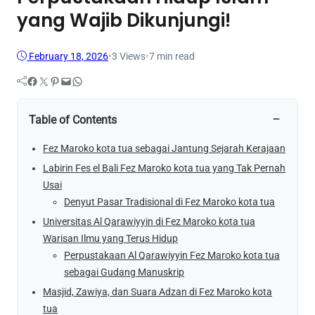
yang Wajib Dikunjungi!
February 18, 2026
•
3
Views
•
7 min read
Facebook
Twitter
Pinterest
Mail
WhatsApp
−
Table of Contents
Fez Maroko kota tua sebagai Jantung Sejarah Kerajaan
Labirin Fes el Bali Fez Maroko kota tua yang Tak Pernah
Usai
Denyut Pasar Tradisional di Fez Maroko kota tua
Universitas Al Qarawiyyin di Fez Maroko kota tua
Warisan Ilmu yang Terus Hidup
Perpustakaan Al Qarawiyyin Fez Maroko kota tua
sebagai Gudang Manuskrip
Masjid, Zawiya, dan Suara Adzan di Fez Maroko kota
tua