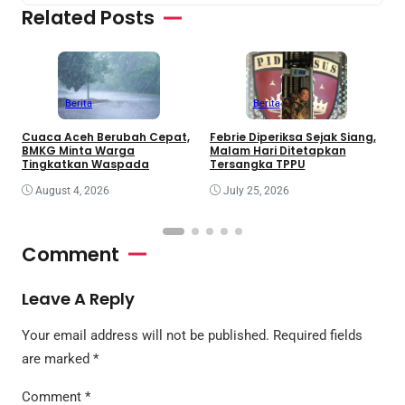
Related Posts
Berita
Berita
Cuaca Aceh Berubah Cepat,
Febrie Diperiksa Sejak Siang,
K
BMKG Minta Warga
Malam Hari Ditetapkan
D
Tingkatkan Waspada
Tersangka TPPU
August 4, 2026
July 25, 2026
Comment
Leave A Reply
Your email address will not be published.
Required fields
are marked
*
Comment
*