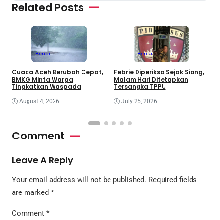
Related Posts
Berita
Berita
Cuaca Aceh Berubah Cepat,
Febrie Diperiksa Sejak Siang,
K
BMKG Minta Warga
Malam Hari Ditetapkan
D
Tingkatkan Waspada
Tersangka TPPU
August 4, 2026
July 25, 2026
Comment
Leave A Reply
Your email address will not be published.
Required fields
are marked
*
Comment
*