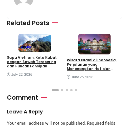
Related Posts
Wisata
Wisata
Sapa Vietnam, Kota Kabut
W
Wisata Islami di Indonesia,
dengan Sawah Terasering
T
Perjalanan yang
dan Puncak Fansipan
K
Menenangkan Hati dan
Menambah Wawasan
July 22, 2026
June 25, 2026
Comment
Leave A Reply
Your email address will not be published.
Required fields