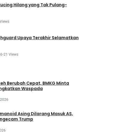
Kucing Hilang yang Tak Pulang-
 Views
ghguard Upaya Terakhir Selamatkan
26
•
21 Views
eh Berubah Cepat, BMKG Minta
ingkatkan Waspada
 2026
manoid Asing Dilarang Masuk AS,
engecam Trump
2026