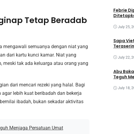
Febrie Di
Ditetapk
ginap Tetap Beradab
July 25, 
Sapa Vie
Teraseri
nya mengawali semuanya dengan niat yang
kan dari kartu kunci kamar. Niat yang
July 22, 
 meski tak ada keluarga atau orang yang
Abu Baka
Teguh Me
ian dari mencari rezeki yang halal. Bagi
July 18, 
 agar lebih kuat beribadah dan bekerja
 bernilai ibadah, bukan sekadar aktivitas
Teguh Menjaga Persatuan Umat