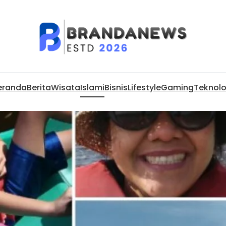
eranda
Berita
Wisata
Islami
Bisnis
Lifestyle
Gaming
Teknolo