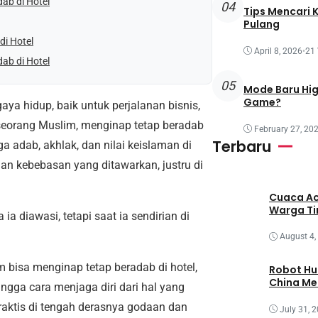
ab di Hotel
04
Tips Mencari 
Pulang
di Hotel
April 8, 2026
•
21
ab di Hotel
05
Mode Baru Hi
Game?
aya hidup, baik untuk perjalanan bisnis,
seorang Muslim, menginap tetap beradab
February 27, 20
Terbaru
a adab, akhlak, dan nilai keislaman di
dan kebebasan yang ditawarkan, justru di
Cuaca Ac
Warga T
ia diawasi, tetapi saat ia sendirian di
August 4,
m bisa menginap tetap beradab di hotel,
Robot Hu
China M
hingga cara menjaga diri dari hal yang
raktis di tengah derasnya godaan dan
July 31, 