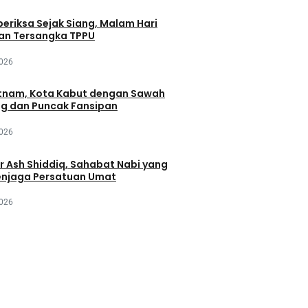
periksa Sejak Siang, Malam Hari
an Tersangka TPPU
2026
tnam, Kota Kabut dengan Sawah
ng dan Puncak Fansipan
2026
r Ash Shiddiq, Sahabat Nabi yang
njaga Persatuan Umat
2026