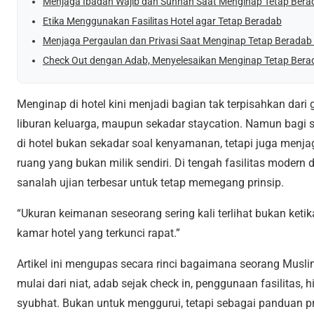
Menjaga Ibadah Wajib dan Sunnah Saat Menginap Tetap Berad
Etika Menggunakan Fasilitas Hotel agar Tetap Beradab
Menjaga Pergaulan dan Privasi Saat Menginap Tetap Beradab 
Check Out dengan Adab, Menyelesaikan Menginap Tetap Berad
Menginap di hotel kini menjadi bagian tak terpisahkan dari g
liburan keluarga, maupun sekadar staycation. Namun bagi 
di hotel bukan sekadar soal kenyamanan, tetapi juga menjag
ruang yang bukan milik sendiri. Di tengah fasilitas modern 
sanalah ujian terbesar untuk tetap memegang prinsip.
“Ukuran keimanan seseorang sering kali terlihat bukan ketika 
kamar hotel yang terkunci rapat.”
Artikel ini mengupas secara rinci bagaimana seorang Musli
mulai dari niat, adab sejak check in, penggunaan fasilitas, 
syubhat. Bukan untuk menggurui, tetapi sebagai panduan p