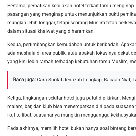
Pertama, perhatikan kebijakan hotel terkait tamu menginap
pasangan yang menginap untuk menunjukkan bukti pernikaha
mungkin lebih longgar, tetapi seorang Muslim tetap berkew
dalam situasi khalwat yang diharamkan.
Kedua, pertimbangkan kemudahan untuk beribadah. Apakah 
ada mushala di area publik, atau apakah lokasinya dekat de
yang kini lebih ramah terhadap kebutuhan tamu Muslim, mesk
Baca juga:
Cara Sholat Jenazah Lengkap, Bacaan Niat, Ta
Ketiga, lingkungan sekitar hotel juga patut dipikirkan. Me
malam, bar, dan klub bisa menempatkan diri pada suasana y
ikut terlibat, suasananya mungkin mengganggu kekhusyuka
Pada akhirnya, memilih hotel bukan hanya soal bintang be