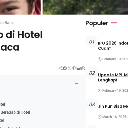
Populer
jib Baca
 di Hotel
01
Baca
IPO 2026 Indon
Cuan?
February 19, 20
Facebook
Twitter
Pinterest
Mail
WhatsApp
02
Update MPL MY
Lengkap!
−
February 19, 20
03
tel
Jin Pun Bisa M
 Beradab di Hotel
March 16, 2026
•
el