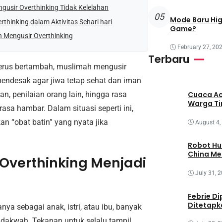
usir Overthinking Tidak Kelelahan
05
Mode Baru Hi
hinking dalam Aktivitas Sehari hari
Game?
h Mengusir Overthinking
February 27, 20
Terbaru
 terus bertambah, muslimah mengusir
mendesak agar jiwa tetap sehat dan iman
an, penilaian orang lain, hingga rasa
Cuaca Ac
Warga T
asa hambar. Dalam situasi seperti ini,
an “obat batin” yang nyata jika
August 4,
Robot Hu
China M
verthinking Menjadi
July 31, 
Febrie Di
Ditetapk
a sebagai anak, istri, atau ibu, banyak
 dakwah. Tekanan untuk selalu tampil