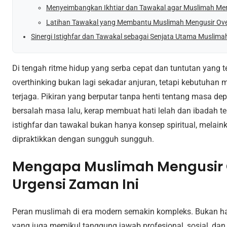
Menyeimbangkan Ikhtiar dan Tawakal agar Muslimah Meng
Latihan Tawakal yang Membantu Muslimah Mengusir Overt
Sinergi Istighfar dan Tawakal sebagai Senjata Utama Muslima
Di tengah ritme hidup yang serba cepat dan tuntutan yang
overthinking bukan lagi sekadar anjuran, tetapi kebutuhan 
terjaga. Pikiran yang berputar tanpa henti tentang masa dep
bersalah masa lalu, kerap membuat hati lelah dan ibadah ter
istighfar dan tawakal bukan hanya konsep spiritual, melaink
dipraktikkan dengan sungguh sungguh.
Mengapa Muslimah Mengusir O
Urgensi Zaman Ini
Peran muslimah di era modern semakin kompleks. Bukan hany
yang juga memikul tanggung jawab profesional, sosial, dan