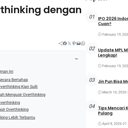
thinking dengan
01
IPO 2026 Indon
Cuan?
February 19, 20
Facebook
Twitter
Pinterest
Mail
WhatsApp
02
Update MPL MY
Lengkap!
−
February 19, 20
man Ini
03
Secara Bertahap
Jin Pun Bisa M
rthinking Kian Sulit
March 16, 2026
•
mah Mengusir Overthinking
verthinking
04
Tips Mencari 
sir Overthinking
Pulang
nking Lebih Terbantu
April 8, 2026
•
21