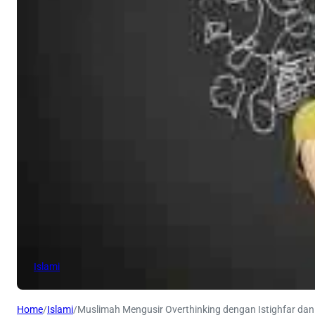
Islami
Home
/
Islami
/
Muslimah Mengusir Overthinking dengan Istighfar da