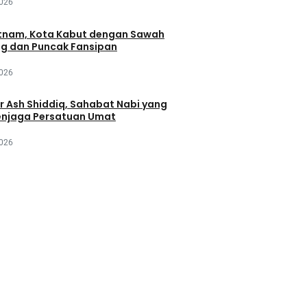
2026
tnam, Kota Kabut dengan Sawah
ng dan Puncak Fansipan
2026
r Ash Shiddiq, Sahabat Nabi yang
njaga Persatuan Umat
2026