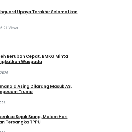
ghguard Upaya Terakhir Selamatkan
26
•
21 Views
eh Berubah Cepat, BMKG Minta
ingkatkan Waspada
 2026
manoid Asing Dilarang Masuk AS,
engecam Trump
2026
periksa Sejak Siang, Malam Hari
an Tersangka TPPU