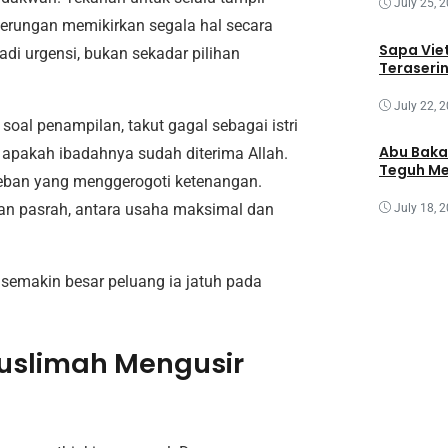
July 25, 
rungan memikirkan segala hal secara
Sapa Vie
adi urgensi, bukan sekadar pilihan
Teraseri
July 22, 
soal penampilan, takut gagal sebagai istri
Abu Baka
s apakah ibadahnya sudah diterima Allah.
Teguh Me
 beban yang menggerogoti ketenangan.
dan pasrah, antara usaha maksimal dan
July 18, 
 semakin besar peluang ia jatuh pada
Muslimah Mengusir