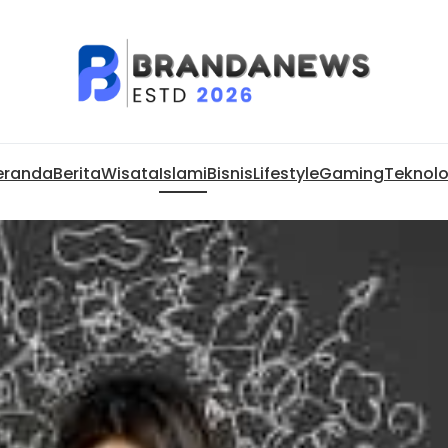
eranda
Berita
Wisata
Islami
Bisnis
Lifestyle
Gaming
Teknolo