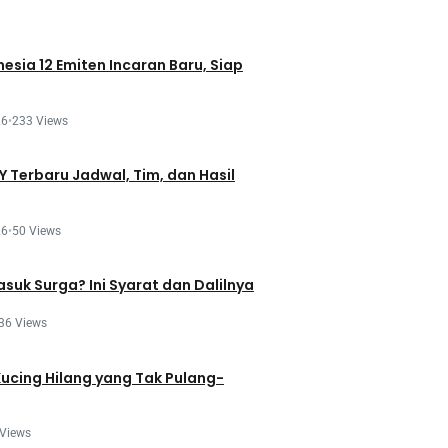
esia 12 Emiten Incaran Baru, Siap
26
•
233 Views
 Terbaru Jadwal, Tim, dan Hasil
26
•
50 Views
asuk Surga? Ini Syarat dan Dalilnya
36 Views
Kucing Hilang yang Tak Pulang-
 Views