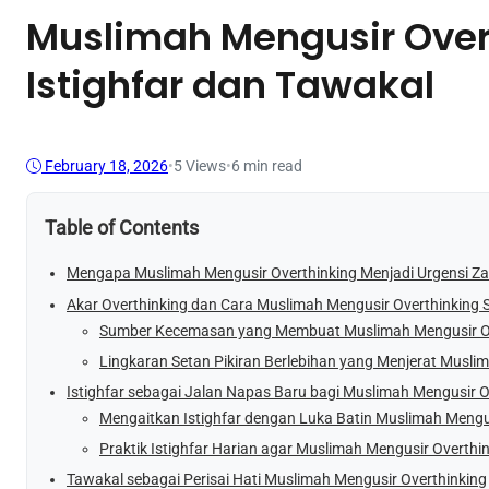
Muslimah Mengusir Over
Istighfar dan Tawakal
February 18, 2026
•
5
Views
•
6 min read
Table of Contents
Mengapa Muslimah Mengusir Overthinking Menjadi Urgensi Za
Akar Overthinking dan Cara Muslimah Mengusir Overthinking 
Sumber Kecemasan yang Membuat Muslimah Mengusir Ove
Lingkaran Setan Pikiran Berlebihan yang Menjerat Musli
Istighfar sebagai Jalan Napas Baru bagi Muslimah Mengusir O
Mengaitkan Istighfar dengan Luka Batin Muslimah Mengu
Praktik Istighfar Harian agar Muslimah Mengusir Overthi
Tawakal sebagai Perisai Hati Muslimah Mengusir Overthinking