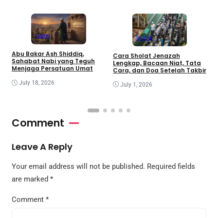
Islami
Islami
Abu Bakar Ash Shiddiq,
Cara Sholat Jenazah
B
Sahabat Nabi yang Teguh
Lengkap, Bacaan Niat, Tata
B
Menjaga Persatuan Umat
Cara, dan Doa Setelah Takbir
S
July 18, 2026
July 1, 2026
Comment
Leave A Reply
Your email address will not be published.
Required fields
are marked
*
Comment
*