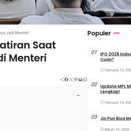
Populer
ya Jadi Menteri
tiran Saat
01
i Menteri
IPO 2026 Indon
Cuan?
February 19, 20
Facebook
Twitter
Pinterest
Mail
WhatsApp
02
Update MPL MY
Lengkap!
−
February 19, 20
03
Jin Pun Bisa M
March 16, 2026
•