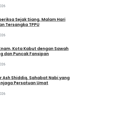
2026
periksa Sejak Siang, Malam Hari
an Tersangka TPPU
2026
tnam, Kota Kabut dengan Sawah
ng dan Puncak Fansipan
2026
r Ash Shiddiq, Sahabat Nabi yang
njaga Persatuan Umat
2026