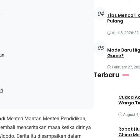
l
04
Tips Mencari 
Pulang
April 8, 2026
•
22
05
Mode Baru Hi
Game?
kan
February 27, 20
Terbaru
ri
Cuaca Ac
Warga T
August 4,
i Menteri Mantan Menteri Pendidikan,
mbali menceritakan masa ketika dirinya
Robot Hu
China M
dodo. Cerita itu disampaikan dalam