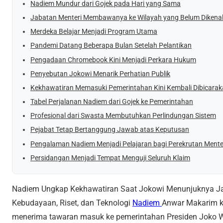
Nadiem Mundur dari Gojek pada Hari yang Sama
Jabatan Menteri Membawanya ke Wilayah yang Belum Dikena
Merdeka Belajar Menjadi Program Utama
Pandemi Datang Beberapa Bulan Setelah Pelantikan
Pengadaan Chromebook Kini Menjadi Perkara Hukum
Penyebutan Jokowi Menarik Perhatian Publik
Kekhawatiran Memasuki Pemerintahan Kini Kembali Dibicara
Tabel Perjalanan Nadiem dari Gojek ke Pemerintahan
Profesional dari Swasta Membutuhkan Perlindungan Sistem
Pejabat Tetap Bertanggung Jawab atas Keputusan
Pengalaman Nadiem Menjadi Pelajaran bagi Perekrutan Mente
Persidangan Menjadi Tempat Menguji Seluruh Klaim
Nadiem Ungkap Kekhawatiran Saat Jokowi Menunjuknya Jad
Kebudayaan, Riset, dan Teknologi
Nadiem
Anwar Makarim ke
menerima tawaran masuk ke pemerintahan Presiden Joko Wi