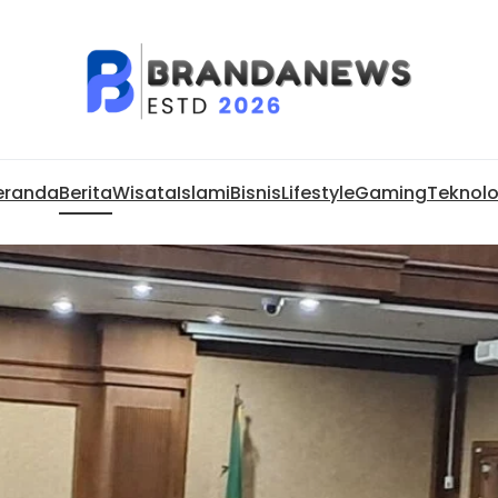
eranda
Berita
Wisata
Islami
Bisnis
Lifestyle
Gaming
Teknolo