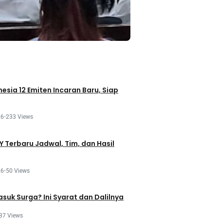
esia 12 Emiten Incaran Baru, Siap
26
•
233 Views
 Terbaru Jadwal, Tim, dan Hasil
26
•
50 Views
asuk Surga? Ini Syarat dan Dalilnya
37 Views