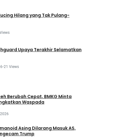
Kucing Hilang yang Tak Pulang-
 Views
ghguard Upaya Terakhir Selamatkan
26
•
21 Views
eh Berubah Cepat, BMKG Minta
ingkatkan Waspada
 2026
manoid Asing Dilarang Masuk AS,
engecam Trump