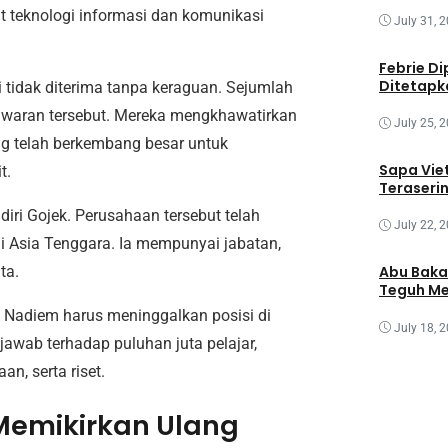
 teknologi informasi dan komunikasi
July 31, 
Febrie Di
Ditetapk
idak diterima tanpa keraguan. Sejumlah
awaran tersebut. Mereka mengkhawatirkan
July 25, 
g telah berkembang besar untuk
Sapa Vie
t.
Teraseri
iri Gojek. Perusahaan tersebut telah
July 22, 
i Asia Tenggara. Ia mempunyai jabatan,
Abu Baka
ta.
Teguh Me
. Nadiem harus meninggalkan posisi di
July 18, 
awab terhadap puluhan juta pelajar,
an, serta riset.
Memikirkan Ulang