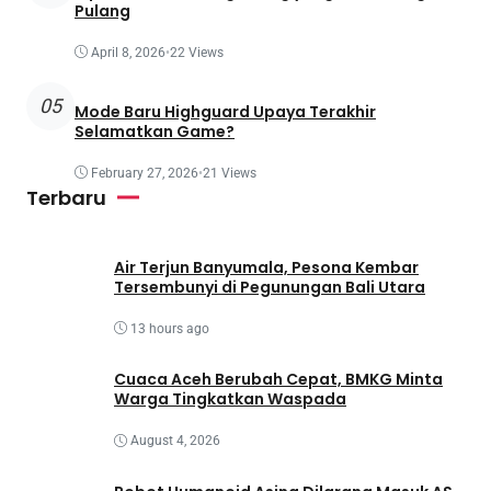
Pulang
April 8, 2026
•
22 Views
05
Mode Baru Highguard Upaya Terakhir
Selamatkan Game?
February 27, 2026
•
21 Views
Terbaru
Air Terjun Banyumala, Pesona Kembar
Tersembunyi di Pegunungan Bali Utara
13 hours ago
Cuaca Aceh Berubah Cepat, BMKG Minta
Warga Tingkatkan Waspada
August 4, 2026