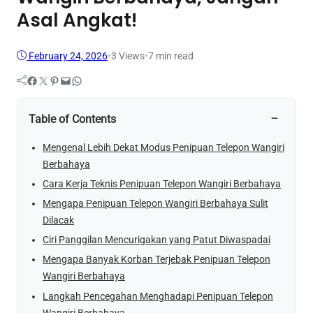
Asal Angkat!
February 24, 2026
•
3
Views
•
7 min read
Facebook
Twitter
Pinterest
Mail
WhatsApp
−
Table of Contents
Mengenal Lebih Dekat Modus Penipuan Telepon Wangiri
Berbahaya
Cara Kerja Teknis Penipuan Telepon Wangiri Berbahaya
Mengapa Penipuan Telepon Wangiri Berbahaya Sulit
Dilacak
Ciri Panggilan Mencurigakan yang Patut Diwaspadai
Mengapa Banyak Korban Terjebak Penipuan Telepon
Wangiri Berbahaya
Langkah Pencegahan Menghadapi Penipuan Telepon
Wangiri Berbahaya