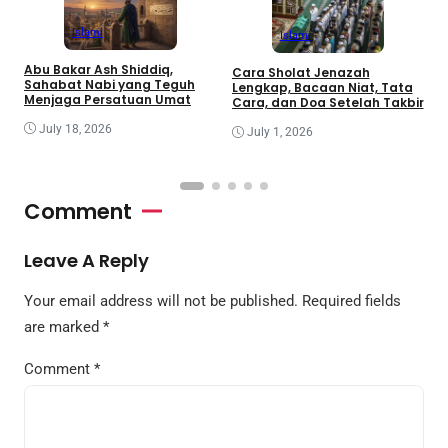
Islami
Islami
Abu Bakar Ash Shiddiq,
Cara Sholat Jenazah
B
Sahabat Nabi yang Teguh
Lengkap, Bacaan Niat, Tata
B
Menjaga Persatuan Umat
Cara, dan Doa Setelah Takbir
S
July 18, 2026
July 1, 2026
Comment
Leave A Reply
Your email address will not be published.
Required fields
are marked
*
Comment
*