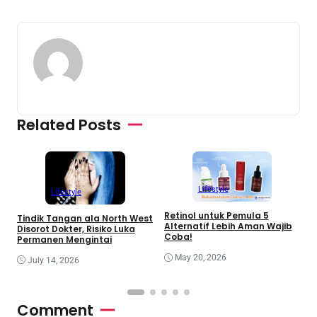
Related Posts
Lifestyle
Lifestyle
Retinol untuk Pemula 5
R
Tindik Tangan ala North West
Alternatif Lebih Aman Wajib
B
Disorot Dokter, Risiko Luka
Coba!
Permanen Mengintai
May 20, 2026
July 14, 2026
Comment