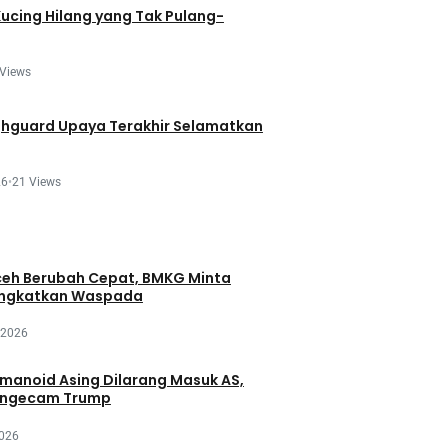
Kucing Hilang yang Tak Pulang-
 Views
ghguard Upaya Terakhir Selamatkan
26
•
21 Views
eh Berubah Cepat, BMKG Minta
ingkatkan Waspada
 2026
manoid Asing Dilarang Masuk AS,
engecam Trump
2026