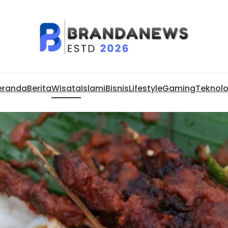
eranda
Berita
Wisata
Islami
Bisnis
Lifestyle
Gaming
Teknolo