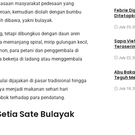
ebiasaan masyarakat pedesaan yang
Febrie Di
jeroan, kemudian diolah dengan bumbu
Ditetapk
h dibawa, yakni bulayak.
July 25, 
ng, tetapi dibungkus dengan daun aren
Sapa Vie
memanjang spiral, mirip gulungan kecil,
Teraseri
non, para petani dan penggembala di
July 22, 
ka bekerja di ladang atau menggembala
Abu Baka
Teguh Me
ulai dijajakan di pasar tradisional hingga
ya menjadi makanan sehari hari
July 18, 
ombok terhadap para pendatang.
etia Sate Bulayak