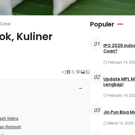
Populer
 Coba!
k, Kuliner
01
IPO 2026 Indon
Cuan?
February 19, 20
Facebook
Twitter
Pinterest
Mail
WhatsApp
02
Update MPL MY
Lengkap!
−
February 19, 20
03
k
Jin Pun Bisa M
ah Selera
March 16, 2026
•
kan Rempah