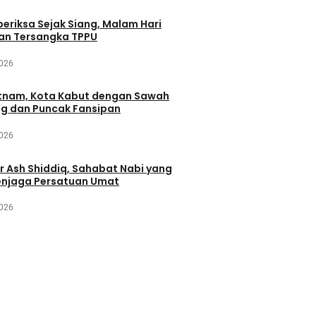
periksa Sejak Siang, Malam Hari
an Tersangka TPPU
2026
tnam, Kota Kabut dengan Sawah
ng dan Puncak Fansipan
2026
r Ash Shiddiq, Sahabat Nabi yang
njaga Persatuan Umat
2026