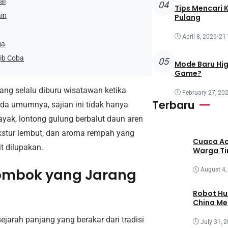
al
04
Tips Mencari 
in
Pulang
April 8, 2026
•
21
ga
ib Coba
05
Mode Baru Hi
Game?
ang selalu diburu wisatawan ketika
February 27, 20
Terbaru
da umumnya, sajian ini tidak hanya
yak, lontong gulung berbalut daun aren
kstur lembut, dan aroma rempah yang
Cuaca Ac
t dilupakan.
Warga T
Lombok yang Jarang
August 4,
Robot Hu
China M
ejarah panjang yang berakar dari tradisi
July 31, 