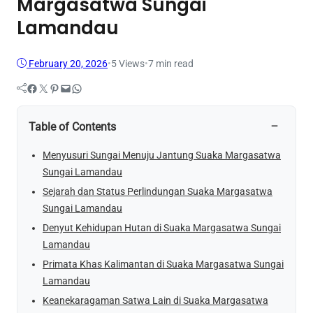
Margasatwa Sungai
Lamandau
February 20, 2026
•
5
Views
•
7 min read
Facebook
Twitter
Pinterest
Mail
WhatsApp
−
Table of Contents
Menyusuri Sungai Menuju Jantung Suaka Margasatwa
Sungai Lamandau
Sejarah dan Status Perlindungan Suaka Margasatwa
Sungai Lamandau
Denyut Kehidupan Hutan di Suaka Margasatwa Sungai
Lamandau
Primata Khas Kalimantan di Suaka Margasatwa Sungai
Lamandau
Keanekaragaman Satwa Lain di Suaka Margasatwa