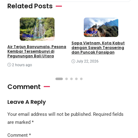
Related Posts
Wisata
Wisata
Sapa Vietnam, Kota Kabut
W
Air Terjun Banyumala, Pesona
dengan Sawah Terasering
P
Kembar Tersembunyi di
dan Puncak Fansipan
M
Pegunungan Bali Utara
M
July 22, 2026
2 hours ago
Comment
Leave A Reply
Your email address will not be published.
Required fields
are marked
*
Comment
*