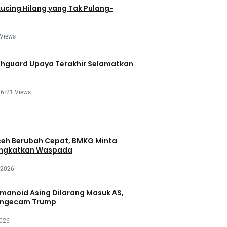
Kucing Hilang yang Tak Pulang-
 Views
ghguard Upaya Terakhir Selamatkan
26
•
21 Views
eh Berubah Cepat, BMKG Minta
ingkatkan Waspada
 2026
manoid Asing Dilarang Masuk AS,
engecam Trump
2026