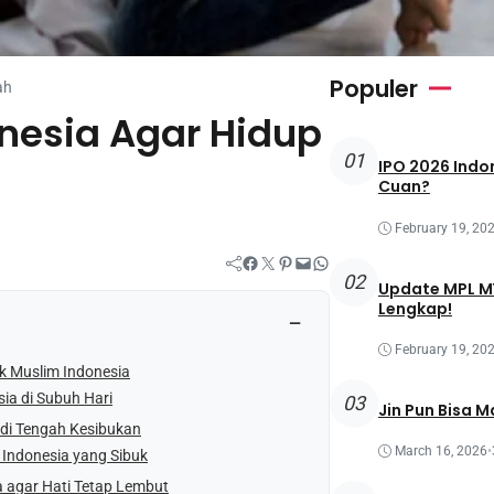
Populer
ah
onesia Agar Hidup
01
IPO 2026 Indon
Cuan?
February 19, 20
Facebook
Twitter
Pinterest
Mail
WhatsApp
02
Update MPL MY
Lengkap!
−
February 19, 20
k Muslim Indonesia
ia di Subuh Hari
03
Jin Pun Bisa M
 di Tengah Kesibukan
March 16, 2026
•
 Indonesia yang Sibuk
 agar Hati Tetap Lembut