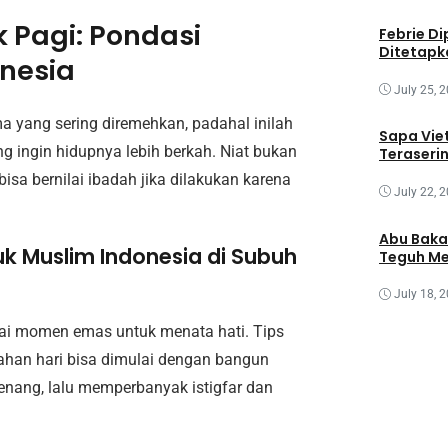
 Pagi: Pondasi
Febrie Di
Ditetapk
nesia
July 25, 
a yang sering diremehkan, padahal inilah
Sapa Vie
g ingin hidupnya lebih berkah. Niat bukan
Teraseri
bisa bernilai ibadah jika dilakukan karena
July 22, 
Abu Baka
uk Muslim Indonesia di Subuh
Teguh Me
July 18, 
i momen emas untuk menata hati. Tips
han hari bisa dimulai dengan bangun
enang, lalu memperbanyak istigfar dan