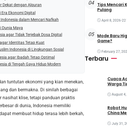
04
Tips Mencari 
r Dekat dengan Alquran
Pulang
 Era Ekonomi Digital
m Indonesia dalam Mencari Nafkah
April 8, 2026
•
22
di Dunia Maya
05
ia agar Tidak Terjebak Dosa Digital
Mode Baru Hi
Game?
agar Identitas Tetap Kuat
slim Indonesia di Lingkungan Sosial
February 27, 20
Terbaru
esia agar Ibadah Tetap Optimal
nesia di Tengah Gaya Hidup Modern
Cuaca Ac
l, dan tuntutan ekonomi yang kian menekan,
Warga T
ang dan bermakna. Di sinilah berbagai
August 4,
nasihat klise, tetapi panduan praktis
rbesar di dunia, Indonesia memiliki
Robot Hu
China M
dapat membuat hidup terasa lebih berkah,
July 31, 