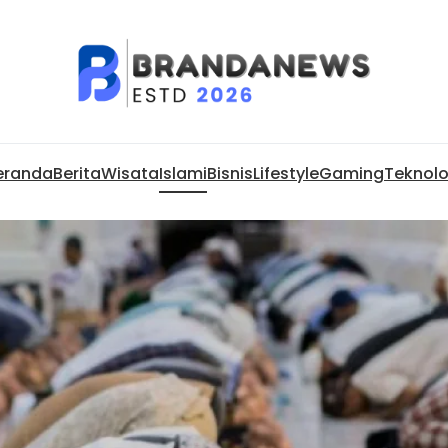
eranda
Berita
Wisata
Islami
Bisnis
Lifestyle
Gaming
Teknolo