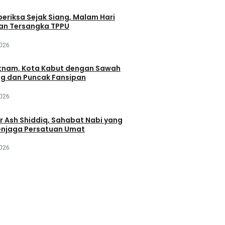
periksa Sejak Siang, Malam Hari
an Tersangka TPPU
2026
tnam, Kota Kabut dengan Sawah
ng dan Puncak Fansipan
2026
r Ash Shiddiq, Sahabat Nabi yang
njaga Persatuan Umat
2026