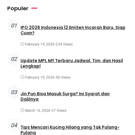
Populer
01
IPO 2026 Indonesia 12 Emiten Incaran Baru, Siap
Cuan?
February 19, 2026
•
234 Views
02
Update MPL MY Terbaru Jadwal, Tim, dan Hasil
Lengkap!
February 19, 2026
•
50 Views
03
Jin Pun Bisa Masuk Surga? Ini Syarat dan
Dalilnya
March 16, 2026
•
37 Views
04
Tips Mencari Kucing Hilang yang Tak Pulang-
Pulang