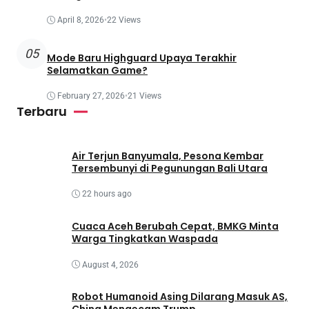
April 8, 2026
•
22 Views
05
Mode Baru Highguard Upaya Terakhir
Selamatkan Game?
February 27, 2026
•
21 Views
Terbaru
Air Terjun Banyumala, Pesona Kembar
Tersembunyi di Pegunungan Bali Utara
22 hours ago
Cuaca Aceh Berubah Cepat, BMKG Minta
Warga Tingkatkan Waspada
August 4, 2026
Robot Humanoid Asing Dilarang Masuk AS,