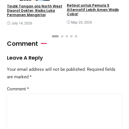
Retinol untuk Pemula 5
R
Tindik Tangan ala North West
Alternatif Lebih Aman Wajib
B
Disorot Dokter, Risiko Luka
Coba!
Permanen Mengintai
May 20, 2026
July 14, 2026
Comment
Leave A Reply
Your email address will not be published.
Required fields
are marked
*
Comment
*