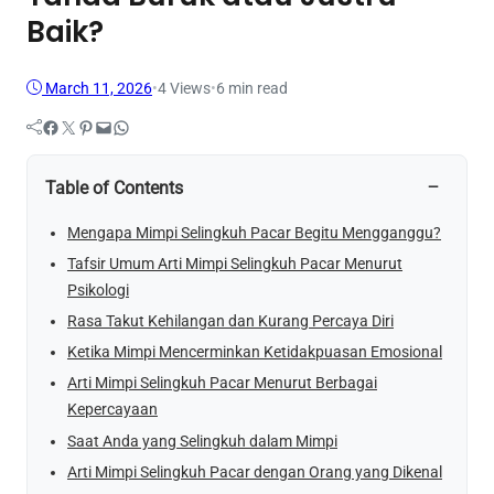
Baik?
March 11, 2026
•
4
Views
•
6 min read
Facebook
Twitter
Pinterest
Mail
WhatsApp
−
Table of Contents
Mengapa Mimpi Selingkuh Pacar Begitu Mengganggu?
Tafsir Umum Arti Mimpi Selingkuh Pacar Menurut
Psikologi
Rasa Takut Kehilangan dan Kurang Percaya Diri
Ketika Mimpi Mencerminkan Ketidakpuasan Emosional
Arti Mimpi Selingkuh Pacar Menurut Berbagai
Kepercayaan
Saat Anda yang Selingkuh dalam Mimpi
Arti Mimpi Selingkuh Pacar dengan Orang yang Dikenal