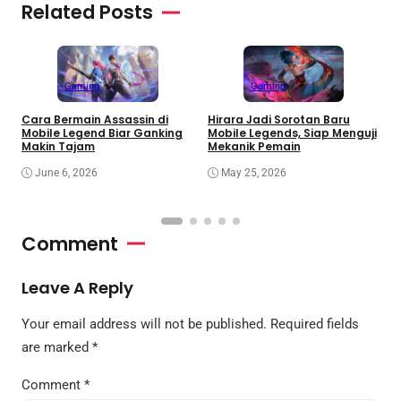
Related Posts
Gaming
Gaming
P
Cara Bermain Assassin di
Hirara Jadi Sorotan Baru
B
Mobile Legend Biar Ganking
Mobile Legends, Siap Menguji
T
Makin Tajam
Mekanik Pemain
June 6, 2026
May 25, 2026
Comment
Leave A Reply
Your email address will not be published.
Required fields
are marked
*
Comment
*