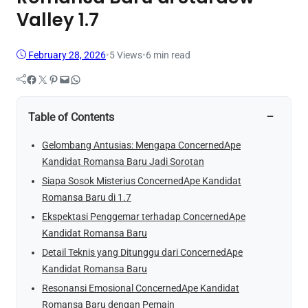
Valley 1.7
February 28, 2026
•
5
Views
•
6 min read
Facebook
Twitter
Pinterest
Mail
WhatsApp
−
Table of Contents
Gelombang Antusias: Mengapa ConcernedApe
Kandidat Romansa Baru Jadi Sorotan
Siapa Sosok Misterius ConcernedApe Kandidat
Romansa Baru di 1.7
Ekspektasi Penggemar terhadap ConcernedApe
Kandidat Romansa Baru
Detail Teknis yang Ditunggu dari ConcernedApe
Kandidat Romansa Baru
Resonansi Emosional ConcernedApe Kandidat
Romansa Baru dengan Pemain