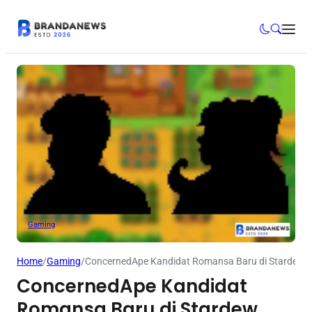
Gaming
Home
/
Gaming
/
ConcernedApe Kandidat Romansa Baru di Stardew Va
ConcernedApe Kandidat
Romansa Baru di Stardew