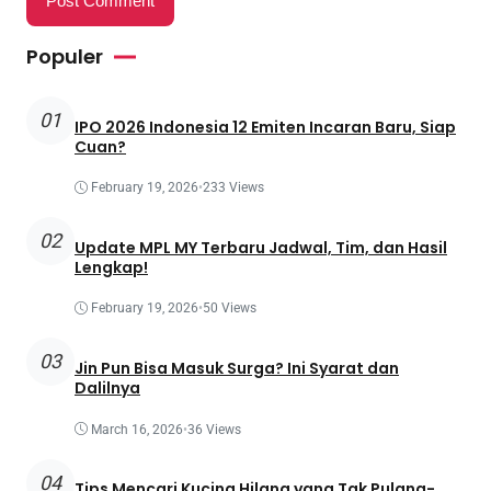
Populer
01
IPO 2026 Indonesia 12 Emiten Incaran Baru, Siap
Cuan?
February 19, 2026
•
233 Views
02
Update MPL MY Terbaru Jadwal, Tim, dan Hasil
Lengkap!
February 19, 2026
•
50 Views
03
Jin Pun Bisa Masuk Surga? Ini Syarat dan
Dalilnya
March 16, 2026
•
36 Views
04
Tips Mencari Kucing Hilang yang Tak Pulang-