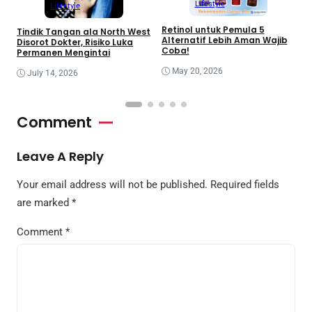
Lifestyle
Lifestyle
Retinol untuk Pemula 5
R
Tindik Tangan ala North West
Alternatif Lebih Aman Wajib
B
Disorot Dokter, Risiko Luka
Coba!
Permanen Mengintai
May 20, 2026
July 14, 2026
Comment
Leave A Reply
Your email address will not be published.
Required fields
are marked
*
Comment
*