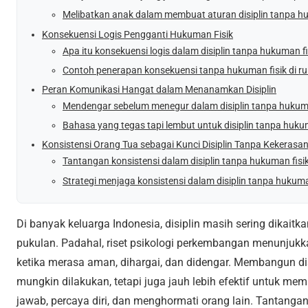
Melibatkan anak dalam membuat aturan disiplin tanpa hu
Konsekuensi Logis Pengganti Hukuman Fisik
Apa itu konsekuensi logis dalam disiplin tanpa hukuman fi
Contoh penerapan konsekuensi tanpa hukuman fisik di 
Peran Komunikasi Hangat dalam Menanamkan Disiplin
Mendengar sebelum menegur dalam disiplin tanpa hukuma
Bahasa yang tegas tapi lembut untuk disiplin tanpa hukum
Konsistensi Orang Tua sebagai Kunci Disiplin Tanpa Kekerasa
Tantangan konsistensi dalam disiplin tanpa hukuman fisi
Strategi menjaga konsistensi dalam disiplin tanpa hukuma
Di banyak keluarga Indonesia, disiplin masih sering dikait
pukulan. Padahal, riset psikologi perkembangan menunjukka
ketika merasa aman, dihargai, dan didengar. Membangun di
mungkin dilakukan, tetapi juga jauh lebih efektif untuk m
jawab, percaya diri, dan menghormati orang lain. Tantanga