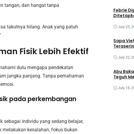
in tangan, dan hangat tanpa
Febrie Di
Ditetapk
asa takutnya hilang. Anak yang patuh
July 25, 
”
Sapa Vie
Teraseri
n Fisik Lebih Efektif
July 22, 
memahami dulu mengapa pendekatan
Abu Baka
 dalam jangka panjang. Tanpa pemahaman
Teguh Me
 emosi.
July 18, 
 fisik pada perkembangan
 sebagai individu yang sedang belajar,
ak melakukan kesalahan, fokus bukan