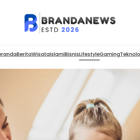
eranda
Berita
Wisata
Islami
Bisnis
Lifestyle
Gaming
Teknolo