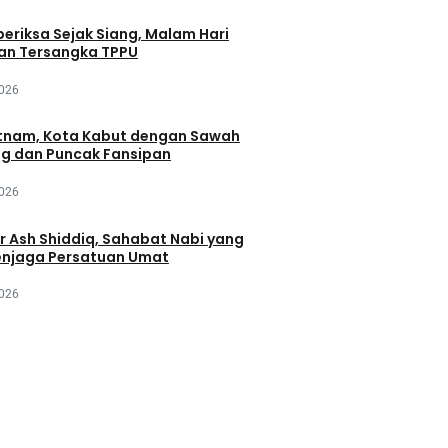
periksa Sejak Siang, Malam Hari
an Tersangka TPPU
2026
tnam, Kota Kabut dengan Sawah
ng dan Puncak Fansipan
2026
r Ash Shiddiq, Sahabat Nabi yang
njaga Persatuan Umat
2026