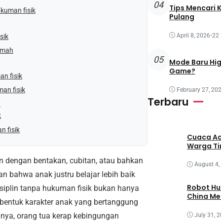
04
Tips Mencari 
kuman fisik
Pulang
April 8, 2026
•
22
sik
rumah
05
Mode Baru Hi
Game?
n fisik
an fisik
February 27, 20
Terbaru
n
k
n fisik
Cuaca Ac
Warga T
kan dengan bentakan, cubitan, atau bahkan
August 4,
n bahwa anak justru belajar lebih baik
Robot Hu
siplin tanpa hukuman fisik bukan hanya
China M
embentuk karakter anak yang bertanggung
nnya, orang tua kerap kebingungan
July 31, 