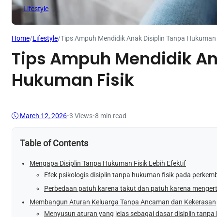
Lifestyle
Home
/
Lifestyle
/
Tips Ampuh Mendidik Anak Disiplin Tanpa Hukuman 
Tips Ampuh Mendidik An
Hukuman Fisik
March 12, 2026
•
3
Views
•
8 min read
Table of Contents
Mengapa Disiplin Tanpa Hukuman Fisik Lebih Efektif
Efek psikologis disiplin tanpa hukuman fisik pada perke
Perbedaan patuh karena takut dan patuh karena mengert
Membangun Aturan Keluarga Tanpa Ancaman dan Kekerasan
Menyusun aturan yang jelas sebagai dasar disiplin tanpa