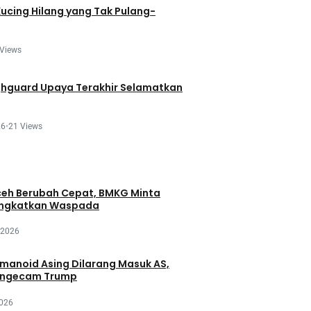
Kucing Hilang yang Tak Pulang-
 Views
ghguard Upaya Terakhir Selamatkan
26
•
21 Views
eh Berubah Cepat, BMKG Minta
ingkatkan Waspada
 2026
manoid Asing Dilarang Masuk AS,
engecam Trump
2026