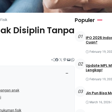
Populer
Fisik
ak Disiplin Tanpa
01
IPO 2026 Indon
Cuan?
February 19, 20
Facebook
Twitter
Pinterest
Mail
WhatsApp
02
Update MPL MY
Lengkap!
−
February 19, 20
mbangan anak
03
Jin Pun Bisa M
i
March 16, 2026
•
 hukuman fisik