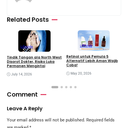
Related Posts
Lifestyle
Lifestyle
Retinol untuk Pemula 5
R
Tindik Tangan ala North West
Alternatif Lebih Aman Wajib
B
Disorot Dokter, Risiko Luka
Coba!
Permanen Mengintai
May 20, 2026
July 14, 2026
Comment
Leave A Reply
Your email address will not be published.
Required fields
are marked
*