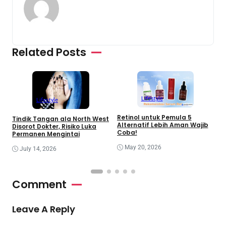
Related Posts
Lifestyle
Lifestyle
Retinol untuk Pemula 5
R
Tindik Tangan ala North West
Alternatif Lebih Aman Wajib
B
Disorot Dokter, Risiko Luka
Coba!
Permanen Mengintai
May 20, 2026
July 14, 2026
Comment
Leave A Reply