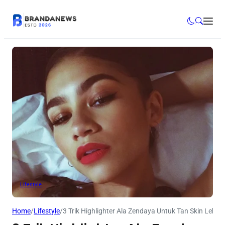
Lifestyle
Home
/
Lifestyle
/
3 Trik Highlighter Ala Zendaya Untuk Tan Skin Lebih