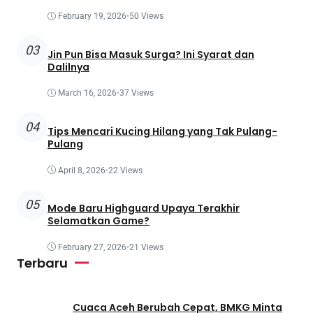
February 19, 2026
•
50 Views
03
Jin Pun Bisa Masuk Surga? Ini Syarat dan
Dalilnya
March 16, 2026
•
37 Views
04
Tips Mencari Kucing Hilang yang Tak Pulang-
Pulang
April 8, 2026
•
22 Views
05
Mode Baru Highguard Upaya Terakhir
Selamatkan Game?
February 27, 2026
•
21 Views
Terbaru
Cuaca Aceh Berubah Cepat, BMKG Minta