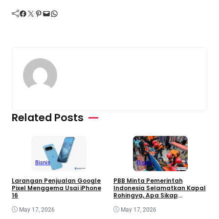
Facebook
Twitter
Pinterest
Mail
WhatsApp
Related Posts
Bisnis
Bisnis
Larangan Penjualan Google
PBB Minta Pemerintah
P
Pixel Menggema Usai iPhone
Indonesia Selamatkan Kapal
K
16
Rohingya, Apa Sikap
Jakarta?
May 17, 2026
May 17, 2026