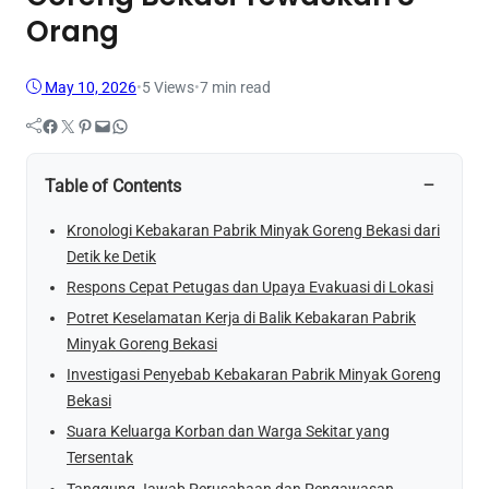
Orang
May 10, 2026
•
5
Views
•
7 min read
Facebook
Twitter
Pinterest
Mail
WhatsApp
−
Table of Contents
Kronologi Kebakaran Pabrik Minyak Goreng Bekasi dari
Detik ke Detik
Respons Cepat Petugas dan Upaya Evakuasi di Lokasi
Potret Keselamatan Kerja di Balik Kebakaran Pabrik
Minyak Goreng Bekasi
Investigasi Penyebab Kebakaran Pabrik Minyak Goreng
Bekasi
Suara Keluarga Korban dan Warga Sekitar yang
Tersentak
Tanggung Jawab Perusahaan dan Pengawasan