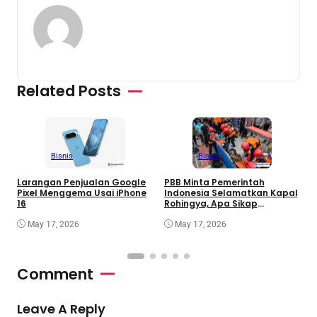
Related Posts
Bisnis
Bisnis
Larangan Penjualan Google
PBB Minta Pemerintah
K
Pixel Menggema Usai iPhone
Indonesia Selamatkan Kapal
G
16
Rohingya, Apa Sikap
O
Jakarta?
May 17, 2026
May 17, 2026
Comment
Leave A Reply