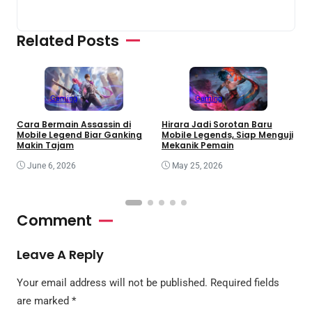
Related Posts
Gaming
Gaming
P
Cara Bermain Assassin di
Hirara Jadi Sorotan Baru
B
Mobile Legend Biar Ganking
Mobile Legends, Siap Menguji
T
Makin Tajam
Mekanik Pemain
June 6, 2026
May 25, 2026
Comment
Leave A Reply
Your email address will not be published.
Required fields
are marked
*