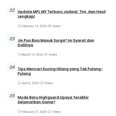
02
Update MPL MY Terbaru Jadwal, Tim, dan Hasil
Lengkap!
February 19, 2026
•
50 Views
03
Jin Pun Bisa Masuk Surga? Ini Syarat dan
Dalilnya
March 16, 2026
•
37 Views
04
Tips Mencari Kucing Hilang yang Tak Pulang-
Pulang
April 8, 2026
•
22 Views
05
Mode Baru Highguard Upaya Terakhir
Selamatkan Game?
February 27, 2026
•
21 Views