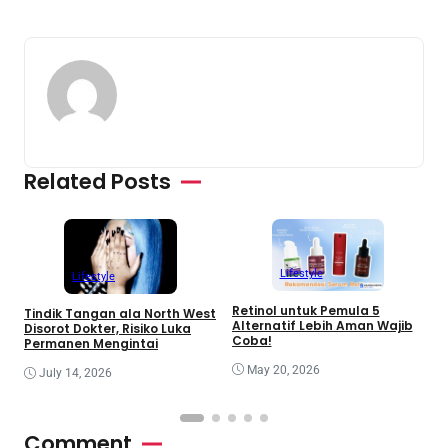
Related Posts
Lifestyle
Lifestyle
Retinol untuk Pemula 5
R
Tindik Tangan ala North West
Alternatif Lebih Aman Wajib
B
Disorot Dokter, Risiko Luka
Coba!
Permanen Mengintai
May 20, 2026
July 14, 2026
Comment