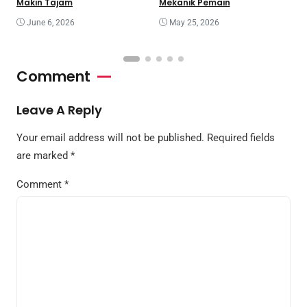
T
Makin Tajam
Mekanik Pemain
June 6, 2026
May 25, 2026
Comment
Leave A Reply
Your email address will not be published.
Required fields
are marked
*
Comment
*