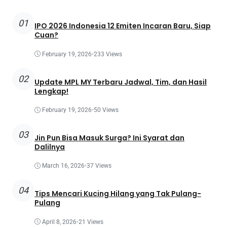
01
IPO 2026 Indonesia 12 Emiten Incaran Baru, Siap
Cuan?
February 19, 2026
•
233 Views
02
Update MPL MY Terbaru Jadwal, Tim, dan Hasil
Lengkap!
February 19, 2026
•
50 Views
03
Jin Pun Bisa Masuk Surga? Ini Syarat dan
Dalilnya
March 16, 2026
•
37 Views
04
Tips Mencari Kucing Hilang yang Tak Pulang-
Pulang
April 8, 2026
•
21 Views