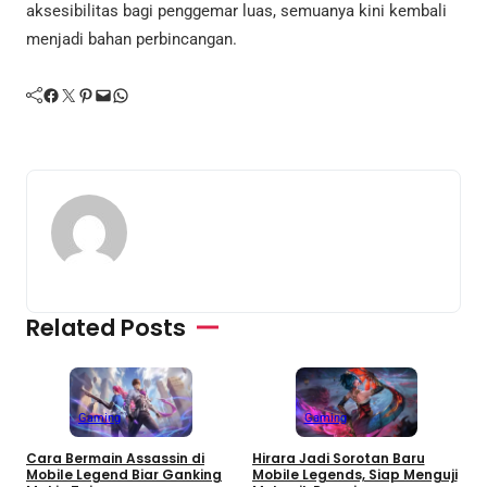
aksesibilitas bagi penggemar luas, semuanya kini kembali
menjadi bahan perbincangan.
Facebook
Twitter
Pinterest
Mail
WhatsApp
Related Posts
Gaming
Gaming
P
Cara Bermain Assassin di
Hirara Jadi Sorotan Baru
B
Mobile Legend Biar Ganking
Mobile Legends, Siap Menguji