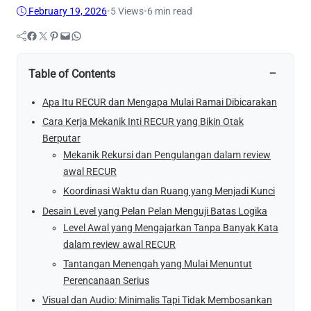
February 19, 2026
•
5
Views
•
6 min read
Facebook
Twitter
Pinterest
Mail
WhatsApp
−
Table of Contents
Apa Itu RECUR dan Mengapa Mulai Ramai Dibicarakan
Cara Kerja Mekanik Inti RECUR yang Bikin Otak
Berputar
Mekanik Rekursi dan Pengulangan dalam review
awal RECUR
Koordinasi Waktu dan Ruang yang Menjadi Kunci
Desain Level yang Pelan Pelan Menguji Batas Logika
Level Awal yang Mengajarkan Tanpa Banyak Kata
dalam review awal RECUR
Tantangan Menengah yang Mulai Menuntut
Perencanaan Serius
Visual dan Audio: Minimalis Tapi Tidak Membosankan