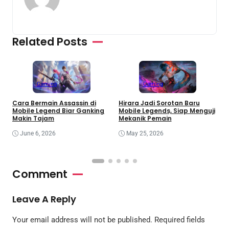
Related Posts
Gaming
Gaming
P
Cara Bermain Assassin di
Hirara Jadi Sorotan Baru
B
Mobile Legend Biar Ganking
Mobile Legends, Siap Menguji
T
Makin Tajam
Mekanik Pemain
June 6, 2026
May 25, 2026
Comment
Leave A Reply
Your email address will not be published.
Required fields