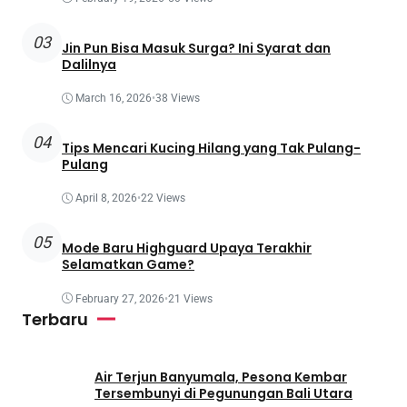
03
Jin Pun Bisa Masuk Surga? Ini Syarat dan
Dalilnya
March 16, 2026
•
38 Views
04
Tips Mencari Kucing Hilang yang Tak Pulang-
Pulang
April 8, 2026
•
22 Views
05
Mode Baru Highguard Upaya Terakhir
Selamatkan Game?
February 27, 2026
•
21 Views
Terbaru
Air Terjun Banyumala, Pesona Kembar
Tersembunyi di Pegunungan Bali Utara