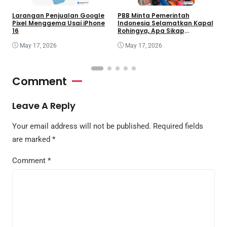
Larangan Penjualan Google
PBB Minta Pemerintah
K
Pixel Menggema Usai iPhone
Indonesia Selamatkan Kapal
G
16
Rohingya, Apa Sikap
O
Jakarta?
May 17, 2026
May 17, 2026
Comment
Leave A Reply
Your email address will not be published.
Required fields
are marked
*
Comment
*