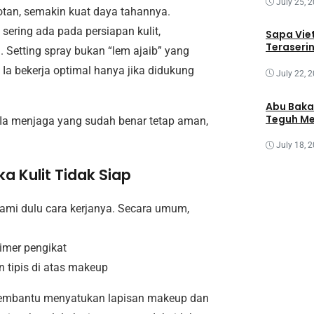
July 25, 
an, semakin kuat daya tahannya.
 sering ada pada persiapan kulit,
Sapa Vie
Teraseri
. Setting spray bukan “lem ajaib” yang
Ia bekerja optimal hanya jika didukung
July 22, 
Abu Baka
Teguh Me
. Ia menjaga yang sudah benar tetap aman,
July 18, 
ka Kulit Tidak Siap
hami dulu cara kerjanya. Secara umum,
imer pengikat
 tipis di atas makeup
 membantu menyatukan lapisan makeup dan