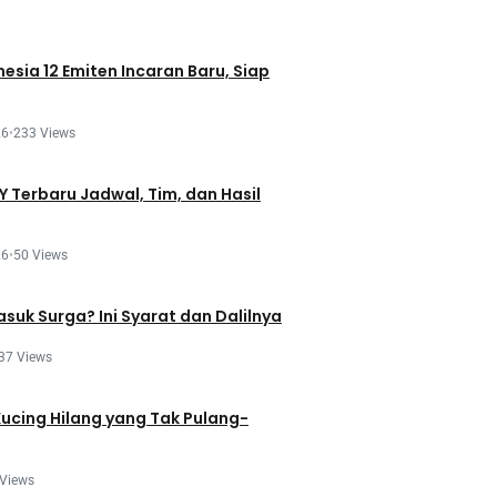
esia 12 Emiten Incaran Baru, Siap
26
•
233 Views
 Terbaru Jadwal, Tim, dan Hasil
26
•
50 Views
asuk Surga? Ini Syarat dan Dalilnya
37 Views
Kucing Hilang yang Tak Pulang-
 Views