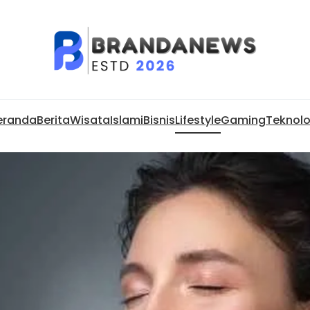
eranda
Berita
Wisata
Islami
Bisnis
Lifestyle
Gaming
Teknolo