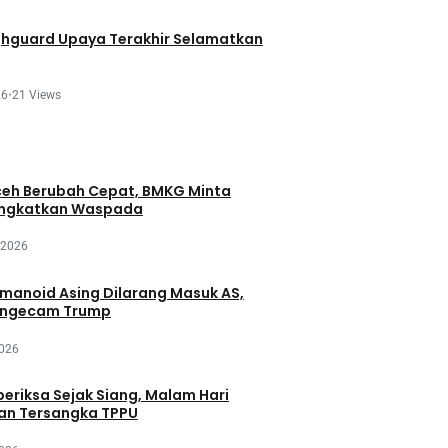
ghguard Upaya Terakhir Selamatkan
26
•
21 Views
eh Berubah Cepat, BMKG Minta
ingkatkan Waspada
 2026
manoid Asing Dilarang Masuk AS,
engecam Trump
2026
periksa Sejak Siang, Malam Hari
an Tersangka TPPU