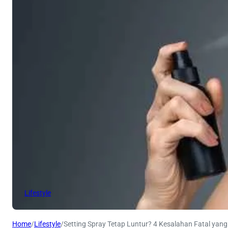
Lifestyle
Home
/
Lifestyle
/
Setting Spray Tetap Luntur? 4 Kesalahan Fatal yang 