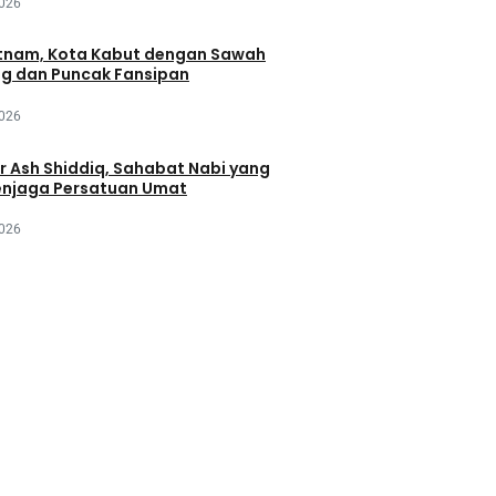
2026
tnam, Kota Kabut dengan Sawah
ng dan Puncak Fansipan
2026
r Ash Shiddiq, Sahabat Nabi yang
njaga Persatuan Umat
2026