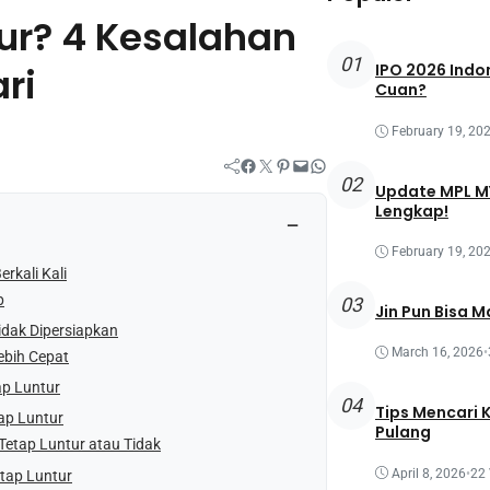
tur? 4 Kesalahan
01
ri
IPO 2026 Indon
Cuan?
February 19, 20
Facebook
Twitter
Pinterest
Mail
WhatsApp
02
Update MPL MY
Lengkap!
−
February 19, 20
rkali Kali
p
03
Jin Pun Bisa M
idak Dipersiapkan
March 16, 2026
•
Lebih Cepat
ap Luntur
04
Tips Mencari 
tap Luntur
Pulang
etap Luntur atau Tidak
April 8, 2026
•
22
tap Luntur