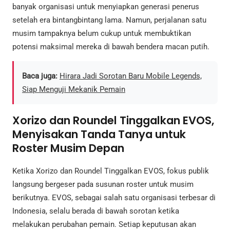
banyak organisasi untuk menyiapkan generasi penerus
setelah era bintangbintang lama. Namun, perjalanan satu
musim tampaknya belum cukup untuk membuktikan
potensi maksimal mereka di bawah bendera macan putih.
Baca juga:
Hirara Jadi Sorotan Baru Mobile Legends,
Siap Menguji Mekanik Pemain
Xorizo dan Roundel Tinggalkan EVOS,
Menyisakan Tanda Tanya untuk
Roster Musim Depan
Ketika Xorizo dan Roundel Tinggalkan EVOS, fokus publik
langsung bergeser pada susunan roster untuk musim
berikutnya. EVOS, sebagai salah satu organisasi terbesar di
Indonesia, selalu berada di bawah sorotan ketika
melakukan perubahan pemain. Setiap keputusan akan