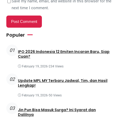
Save my name, email, and website in this browser for the
next time I comment.
Populer
01
IPO 2026 Indonesia 12 Emiten Incaran Baru, Siap
Cuan?
February 19, 2026
•
234 Views
02
Update MPL MY Terbaru Jadwal, Tim, dan Hasil
Lengkap!
February 19, 2026
•
50 Views
03
Jin Pun Bisa Masuk Surga? Ini Syarat dan
Dalilnya