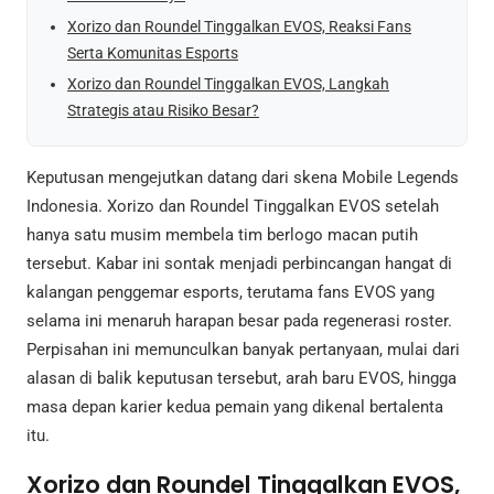
Xorizo dan Roundel Tinggalkan EVOS, Reaksi Fans
Serta Komunitas Esports
Xorizo dan Roundel Tinggalkan EVOS, Langkah
Strategis atau Risiko Besar?
Keputusan mengejutkan datang dari skena Mobile Legends
Indonesia. Xorizo dan Roundel Tinggalkan EVOS setelah
hanya satu musim membela tim berlogo macan putih
tersebut. Kabar ini sontak menjadi perbincangan hangat di
kalangan penggemar esports, terutama fans EVOS yang
selama ini menaruh harapan besar pada regenerasi roster.
Perpisahan ini memunculkan banyak pertanyaan, mulai dari
alasan di balik keputusan tersebut, arah baru EVOS, hingga
masa depan karier kedua pemain yang dikenal bertalenta
itu.
Xorizo dan Roundel Tinggalkan EVOS,