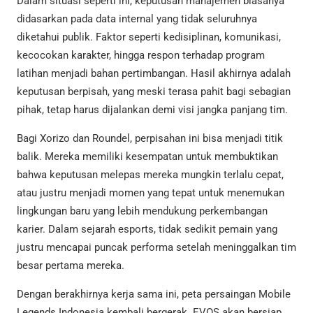
Dalam situasi seperti ini, keputusan manajemen biasanya
didasarkan pada data internal yang tidak seluruhnya
diketahui publik. Faktor seperti kedisiplinan, komunikasi,
kecocokan karakter, hingga respon terhadap program
latihan menjadi bahan pertimbangan. Hasil akhirnya adalah
keputusan berpisah, yang meski terasa pahit bagi sebagian
pihak, tetap harus dijalankan demi visi jangka panjang tim.
Bagi Xorizo dan Roundel, perpisahan ini bisa menjadi titik
balik. Mereka memiliki kesempatan untuk membuktikan
bahwa keputusan melepas mereka mungkin terlalu cepat,
atau justru menjadi momen yang tepat untuk menemukan
lingkungan baru yang lebih mendukung perkembangan
karier. Dalam sejarah esports, tidak sedikit pemain yang
justru mencapai puncak performa setelah meninggalkan tim
besar pertama mereka.
Dengan berakhirnya kerja sama ini, peta persaingan Mobile
Legends Indonesia kembali bergerak. EVOS akan bersiap