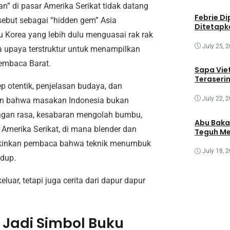
” di pasar Amerika Serikat tidak datang
Febrie Di
isebut sebagai “hidden gem” Asia
Ditetapk
u Korea yang lebih dulu menguasai rak rak
July 25, 
ada upaya terstruktur untuk menampilkan
pembaca Barat.
Sapa Vie
Teraseri
 otentik, penjelasan budaya, dan
July 22, 
an bahwa masakan Indonesia bukan
angan rasa, kesabaran mengolah bumbu,
Abu Baka
i Amerika Serikat, di mana blender dan
Teguh Me
yakinkan pembaca bahwa teknik menumbuk
July 18, 
idup.
uar, tetapi juga cerita dari dapur dapur
Jadi Simbol Buku