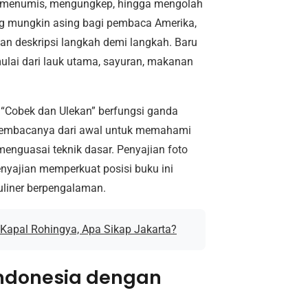
ik menumis, mengungkep, hingga mengolah
yang mungkin asing bagi pembaca Amerika,
gan deskripsi langkah demi langkah. Baru
ulai dari lauk utama, sayuran, makanan
 “Cobek dan Ulekan” berfungsi ganda
 membacanya dari awal untuk memahami
menguasai teknik dasar. Penyajian foto
penyajian memperkuat posisi buku ini
liner berpengalaman.
Kapal Rohingya, Apa Sikap Jakarta?
ndonesia dengan