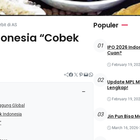
Populer
bit di AS
donesia “Cobek
01
IPO 2026 Indon
Cuan?
February 19, 20
Facebook
Twitter
Pinterest
Mail
WhatsApp
02
Update MPL MY
Lengkap!
−
February 19, 20
ggung Global
03
k Indonesia
Jin Pun Bisa M
”
March 16, 2026
•