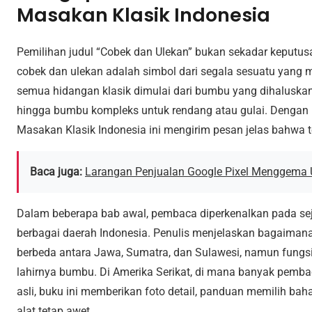
Masakan Klasik Indonesia
Pemilihan judul “Cobek dan Ulekan” bukan sekadar keputusa
cobek dan ulekan adalah simbol dari segala sesuatu yang
semua hidangan klasik dimulai dari bumbu yang dihaluskan 
hingga bumbu kompleks untuk rendang atau gulai. Dengan
Masakan Klasik Indonesia ini mengirim pesan jelas bahwa tekn
Baca juga:
Larangan Penjualan Google Pixel Menggema 
Dalam beberapa bab awal, pembaca diperkenalkan pada sejar
berbagai daerah Indonesia. Penulis menjelaskan bagaimana
berbeda antara Jawa, Sumatra, dan Sulawesi, namun fungsi
lahirnya bumbu. Di Amerika Serikat, di mana banyak pemb
asli, buku ini memberikan foto detail, panduan memilih bah
alat tetap awet.