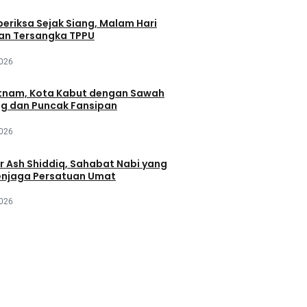
periksa Sejak Siang, Malam Hari
an Tersangka TPPU
2026
tnam, Kota Kabut dengan Sawah
ng dan Puncak Fansipan
2026
r Ash Shiddiq, Sahabat Nabi yang
njaga Persatuan Umat
2026