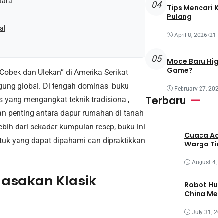
tara
04
Tips Mencari 
Pulang
al
April 8, 2026
•
21
05
Mode Baru Hi
Game?
Cobek dan Ulekan” di Amerika Serikat
gung global. Di tengah dominasi buku
February 27, 20
Terbaru
s yang mengangkat teknik tradisional,
tan penting antara dapur rumahan di tanah
ebih dari sekadar kumpulan resep, buku ini
Cuaca Ac
tuk yang dapat dipahami dan dipraktikkan
Warga T
August 4,
asakan Klasik
Robot Hu
China M
July 31, 