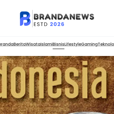
eranda
Berita
Wisata
Islami
Bisnis
Lifestyle
Gaming
Teknolo