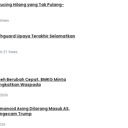
Kucing Hilang yang Tak Pulang-
 Views
ghguard Upaya Terakhir Selamatkan
26
•
21 Views
eh Berubah Cepat, BMKG Minta
ingkatkan Waspada
 2026
manoid Asing Dilarang Masuk AS,
engecam Trump
2026