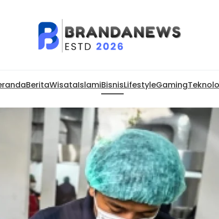
eranda
Berita
Wisata
Islami
Bisnis
Lifestyle
Gaming
Teknolo