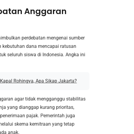
batan Anggaran
enimbulkan perdebatan mengenai sumber
n kebutuhan dana mencapai ratusan
ntuk seluruh siswa di Indonesia. Angka ini
Kapal Rohingya, Apa Sikap Jakarta?
garan agar tidak mengganggu stabilitas
anja yang dianggap kurang prioritas,
i penerimaan pajak. Pemerintah juga
lalui skema kemitraan yang tetap
ada anak.