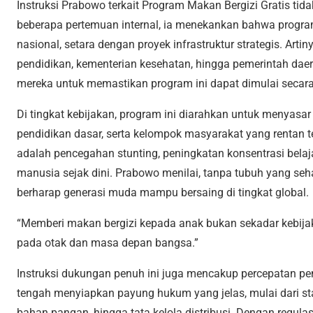
Instruksi Prabowo terkait Program Makan Bergizi Gratis tid
beberapa pertemuan internal, ia menekankan bahwa program 
nasional, setara dengan proyek infrastruktur strategis. Art
pendidikan, kementerian kesehatan, hingga pemerintah dae
mereka untuk memastikan program ini dapat dimulai secara
Di tingkat kebijakan, program ini diarahkan untuk menyasar 
pendidikan dasar, serta kelompok masyarakat yang rentan 
adalah pencegahan stunting, peningkatan konsentrasi belaj
manusia sejak dini. Prabowo menilai, tanpa tubuh yang seha
berharap generasi muda mampu bersaing di tingkat global.
“Memberi makan bergizi kepada anak bukan sekadar kebijaka
pada otak dan masa depan bangsa.”
Instruksi dukungan penuh ini juga mencakup percepatan pe
tengah menyiapkan payung hukum yang jelas, mulai dari 
bahan pangan, hingga tata kelola distribusi. Dengan regulas