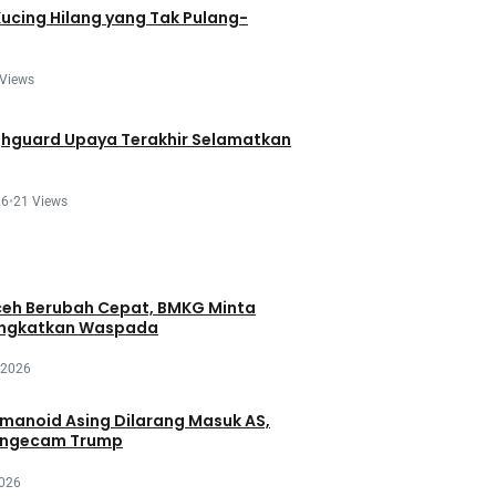
Kucing Hilang yang Tak Pulang-
 Views
ghguard Upaya Terakhir Selamatkan
26
•
21 Views
eh Berubah Cepat, BMKG Minta
ingkatkan Waspada
 2026
manoid Asing Dilarang Masuk AS,
engecam Trump
2026