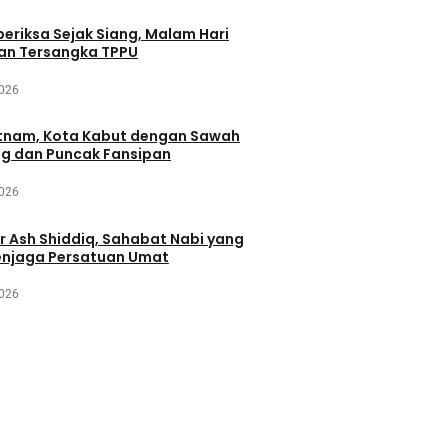
periksa Sejak Siang, Malam Hari
an Tersangka TPPU
2026
tnam, Kota Kabut dengan Sawah
ng dan Puncak Fansipan
2026
r Ash Shiddiq, Sahabat Nabi yang
njaga Persatuan Umat
2026