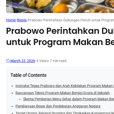
Bisnis
Home
/
Bisnis
/
Prabowo Perintahkan Dukungan Penuh untuk Program 
Prabowo Perintahkan D
untuk Program Makan Ber
March 22, 2026
•
4
Views
•
7 min read
Table of Contents
Instruksi Tegas Prabowo dan Arah Kebijakan Program Makan B
Rancangan Teknis Program Makan Bergizi Gratis di Sekolah
Skema Pemberian Menu Sehat dalam Program Makan Berg
Pembiayaan Besar dan Perdebatan Anggaran Negara
Target Utama: Perangi Stunting dan Tingkatkan Konsentrasi Be