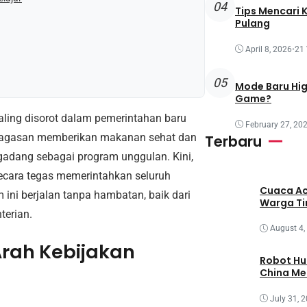
04
Tips Mencari 
Pulang
April 8, 2026
•
21
05
Mode Baru Hi
Game?
aling disorot dalam pemerintahan baru
February 27, 20
gagasan memberikan makanan sehat dan
Terbaru
gadang sebagai program unggulan. Kini,
ecara tegas memerintahkan seluruh
Cuaca Ac
 ini berjalan tanpa hambatan, baik dari
Warga T
terian.
August 4,
Arah Kebijakan
Robot Hu
China M
July 31, 