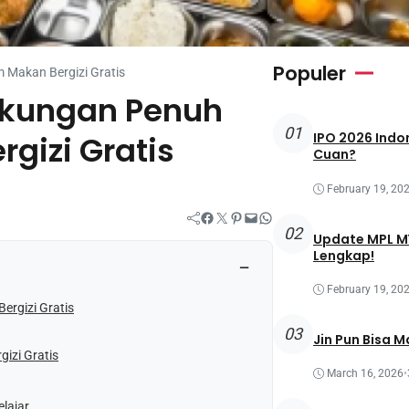
Populer
Makan Bergizi Gratis
ukungan Penuh
01
gizi Gratis
IPO 2026 Indon
Cuan?
February 19, 20
Facebook
Twitter
Pinterest
Mail
WhatsApp
02
Update MPL MY
Lengkap!
−
February 19, 20
ergizi Gratis
03
Jin Pun Bisa M
izi Gratis
March 16, 2026
•
lajar