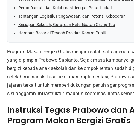
Peran Daerah dan Kolaborasi dengan Petani Lokal
Tantangan Logistik, Pengawasan, dan Potensi Kebocoran
Kesiapan Sekolah, Guru, dan Keterlibatan Orang Tua
Harapan Besar di Tengah Pro dan Kontra Publik
Program Makan Bergizi Gratis menjadi salah satu agenda p
yang dipimpin Prabowo Subianto. Sejak masa kampanye, 
bergizi kepada anak sekolah dan kelompok rentan sudah di
setelah memasuki fase persiapan implementasi, Prabowo s
jajaran terkait untuk memberi dukungan penuh agar program
sisi anggaran, infrastruktur, maupun koordinasi lintas kemen
Instruksi Tegas Prabowo dan 
Program Makan Bergizi Gratis