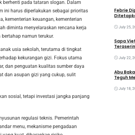
ak berhenti pada tataran slogan. Dalam
Febrie Di
ini harus diperlakukan sebagai prioritas
Ditetapk
inya, kementerian keuangan, kementerian
rah diminta menyelaraskan rencana kerja
July 25, 
 bertahap namun terukur.
Sapa Vie
Teraseri
anak usia sekolah, terutama di tingkat
terhadap kekurangan gizi. Fokus utama
July 22, 
ar, dan penguatan kualitas sumber daya
Abu Baka
t dan asupan gizi yang cukup, sulit
Teguh Me
July 18, 
n sosial, tetapi investasi jangka panjang
nyusunan regulasi teknis. Pemerintah
standar menu, mekanisme pengadaan
i yang kuat, diharapkan risiko