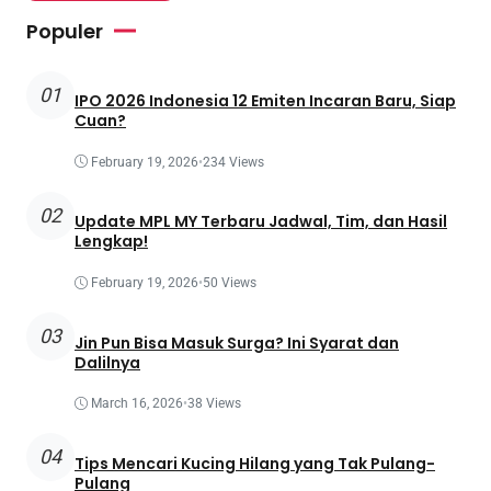
Populer
01
IPO 2026 Indonesia 12 Emiten Incaran Baru, Siap
Cuan?
February 19, 2026
•
234 Views
02
Update MPL MY Terbaru Jadwal, Tim, dan Hasil
Lengkap!
February 19, 2026
•
50 Views
03
Jin Pun Bisa Masuk Surga? Ini Syarat dan
Dalilnya
March 16, 2026
•
38 Views
04
Tips Mencari Kucing Hilang yang Tak Pulang-
Pulang