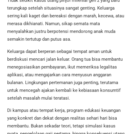
Tidak sedikit kasus utang pinjol milenial gen z yang baru
terungkap setelah situasinya sangat genting. Keluarga
sering kali kaget dan bereaksi dengan marah, kecewa, atau
merasa dikhianati. Namun, sikap semata mata
menyalahkan justru berpotensi mendorong anak muda
semakin tertutup dan putus asa.
Keluarga dapat berperan sebagai tempat aman untuk
berdiskusi mencari jalan keluar. Orang tua bisa membantu
menegosiasikan pembayaran, ikut memeriksa legalitas
aplikasi, atau mengajarkan cara menyusun anggaran
bulanan. Lingkungan pertemanan juga penting, terutama
untuk mencegah ajakan kembali ke kebiasaan konsumtif
setelah masalah mulai teratasi.
Di kampus atau tempat kerja, program edukasi keuangan
yang konkret dan dekat dengan realitas sehari hari bisa
membantu. Bukan sekadar teori, tetapi simulasi kasus
nyata, pengelolaan gaji pertama, hingga konsekuensi utang