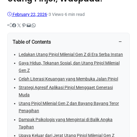
February 22, 2026
•
3
Views
•
6 min read
Facebook
Twitter
Pinterest
Mail
WhatsApp
−
Table of Contents
Ledakan Utang Pinjol Milenial Gen Z di Era Serba Instan
Gaya Hidup, Tekanan Sosial, dan Utang Pinjol Milenial
Gen Z
Celah Literasi Keuangan yang Membuka Jalan Pinjol
Strategi Agresif Aplikasi Pinjol Menggaet Generasi
Muda
Utang Pinjol Milenial Gen Z dan Bayang Bayang Teror
Penagihan
Dampak Psikologis yang Mengintai di Balik Angka
Tagihan
Upaya Keluar dari Jerat Utang Pinjol Milenial Gen Z