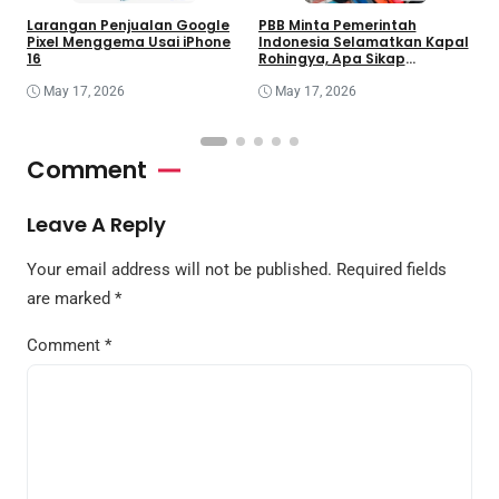
Larangan Penjualan Google
PBB Minta Pemerintah
K
Pixel Menggema Usai iPhone
Indonesia Selamatkan Kapal
G
16
Rohingya, Apa Sikap
O
Jakarta?
May 17, 2026
May 17, 2026
Comment
Leave A Reply
Your email address will not be published.
Required fields
are marked
*
Comment
*